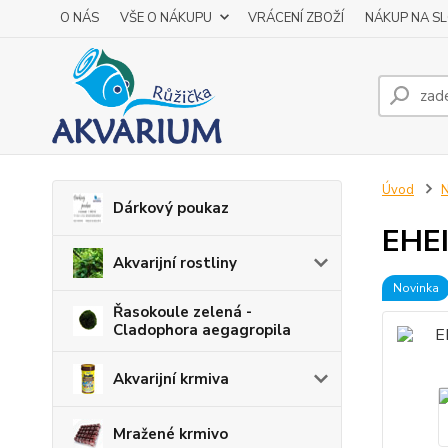
O NÁS
VŠE O NÁKUPU
VRÁCENÍ ZBOŽÍ
NÁKUP NA S
Úvod
N
Dárkový poukaz
EHE
Akvarijní rostliny
Novinka
Řasokoule zelená -
Cladophora aegagropila
Akvarijní krmiva
Mražené krmivo