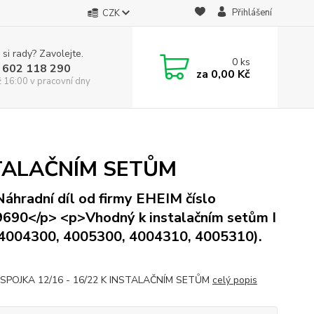
Přihlášení
CZK
 si rady? Zavolejte.
0
ks
 602 118 290
za
0,00 Kč
ž 16:00 v pracovní dny
NSTALAČNÍM SETŮM
áhradní díl od firmy EHEIM číslo
690</p> <p>Vhodný k instalačním setům I
 (4004300, 4005300, 4004310, 4005310).
 SPOJKA 12/16 - 16/22 K INSTALAČNÍM SETŮM
celý popis