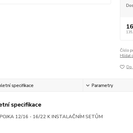
Dos
16
135
Číslo p
Hlídat 
Do 
etní specifikace
Parametry
tní specifikace
POJKA 12/16 - 16/22 K INSTALAČNÍM SETŮM