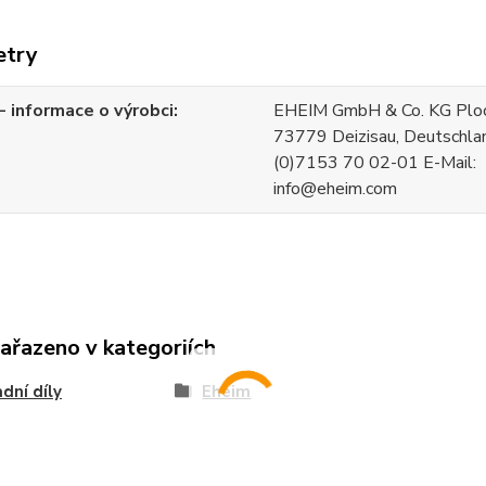
etry
 informace o výrobci
EHEIM GmbH & Co. KG Ploch
73779 Deizisau, Deutschla
(0)7153 70 02-01 E-Mail:
info@eheim.com
zařazeno v kategoriích
dní díly
Eheim