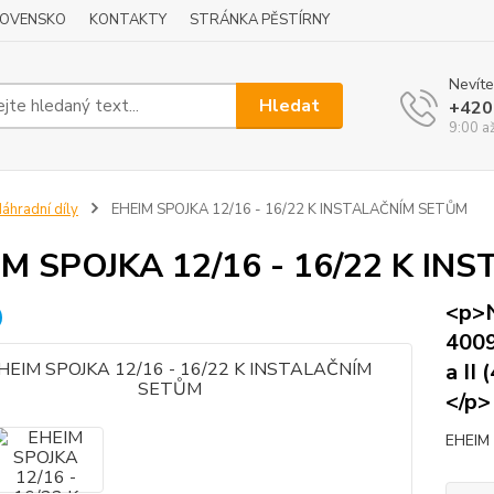
LOVENSKO
KONTAKTY
STRÁNKA PĚSTÍRNY
Nevíte
Hledat
+420
9:00 a
áhradní díly
EHEIM SPOJKA 12/16 - 16/22 K INSTALAČNÍM SETŮM
IM SPOJKA 12/16 - 16/22 K I
<p>N
4009
a II
</p>
EHEIM