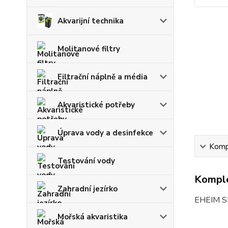
Akvarijní technika
Molitanové filtry
Filtrační náplně a média
Akvaristické potřeby
Úprava vody a desinfekce
Kompl
Testování vody
Komple
Zahradní jezírko
EHEIM S
Mořská akvaristika