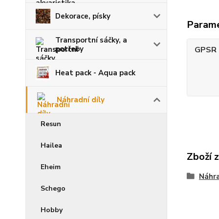
Dekorace, písky
Param
Transportní sáčky, a
potřeby
GPSR -
Heat pack - Aqua pack
Náhradní díly
Resun
Hailea
Zboží 
Eheim
Náhra
Schego
Hobby