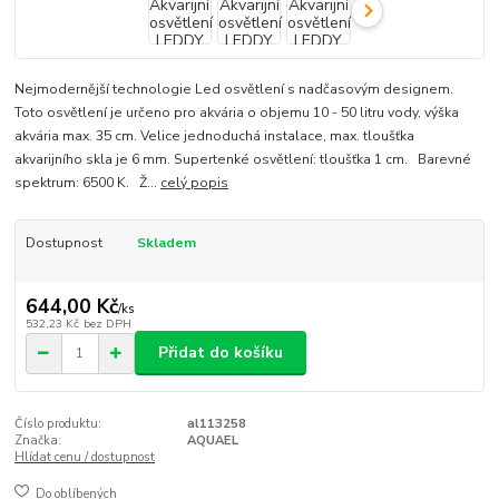
Nejmodernější technologie Led osvětlení s nadčasovým designem.
Toto osvětlení je určeno pro akvária o objemu 10 - 50 litru vody, výška
akvária max. 35 cm. Velice jednoduchá instalace, max. tloušťka
akvarijního skla je 6 mm. Supertenké osvětlení: tloušťka 1 cm. Barevné
spektrum: 6500 K. Ž...
celý popis
Dostupnost
Skladem
644,00 Kč
/
ks
532,23 Kč
bez DPH
Přidat do košíku
Číslo produktu:
al113258
Značka:
AQUAEL
Hlídat cenu / dostupnost
Do oblíbených