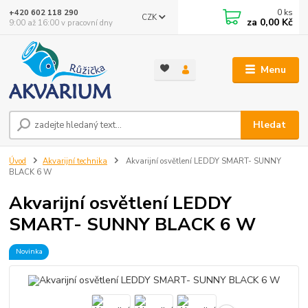
0
ks
+420 602 118 290
CZK
za
0,00 Kč
9:00 až 16:00 v pracovní dny
Menu
Hledat
Úvod
Akvarijní technika
Akvarijní osvětlení LEDDY SMART- SUNNY
BLACK 6 W
Akvarijní osvětlení LEDDY
SMART- SUNNY BLACK 6 W
Novinka