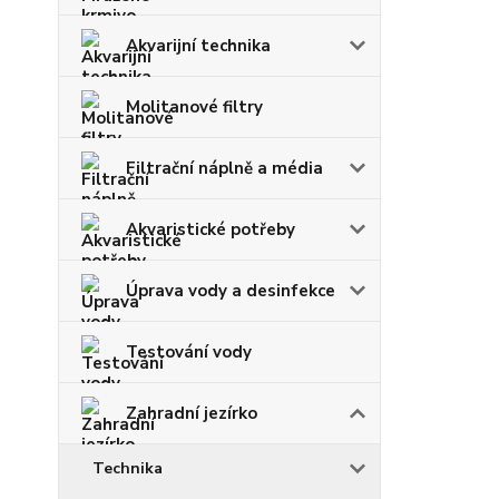
Akvarijní technika
Molitanové filtry
Filtrační náplně a média
Akvaristické potřeby
Úprava vody a desinfekce
Testování vody
Zahradní jezírko
Technika