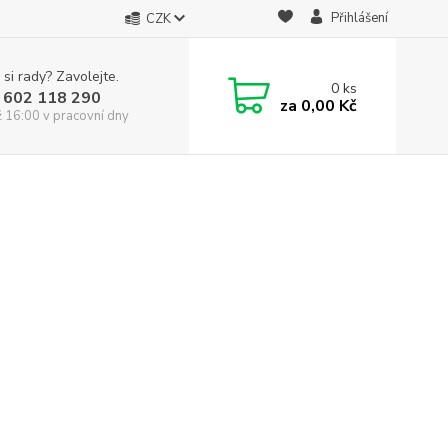
Přihlášení
CZK
 si rady? Zavolejte.
0
ks
 602 118 290
za
0,00 Kč
ž 16:00 v pracovní dny