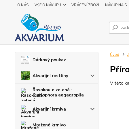
O NÁS
VŠE O NÁKUPU
VRÁCENÍ ZBOŽÍ
NÁKUP NA S
Úvod
Z
Dárkový poukaz
Přír
Akvarijní rostliny
V této ka
Řasokoule zelená -
Cladophora aegagropila
Akvarijní krmiva
Mražené krmivo