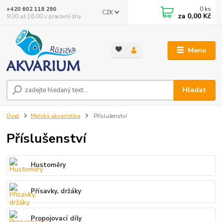
0
ks
+420 602 118 290
CZK
za
0,00 Kč
9:00 až 16:00 v pracovní dny
Menu
Hledat
Úvod
Mořská akvaristika
Příslušenství
Příslušenství
Hustoměry
Přísavky, držáky
Propojovací díly