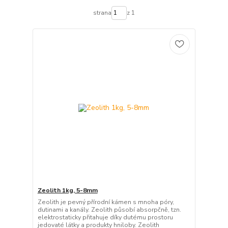
strana
z 1
Zeolith 1kg, 5-8mm
Zeolith je pevný přírodní kámen s mnoha póry,
dutinami a kanály. Zeolith působí absorpčně, tzn.
elektrostaticky přitahuje díky dutému prostoru
jedovaté látky a produkty hniloby. Zeolith