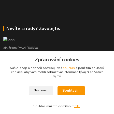
Nevíte si rady? Zavolejte.
akvárium Pavel Růžička
Zpracování cookies
+420 602 118 290
9:00 až 16:00 v pracovní dny
Náš e-shop a partneři potřebují Váš
souhlas
s použitím souborů
cookies, aby Vám mohli zobrazovat informace týkající se Vašich
info@akvariumruzicka.cz
zájmů.
Souhlasím
Nastavení
akvárium Růžička 2011 - 2026
Souhlas můžete odmítnout
zde
.
Vytvořeno na
Eshop-rychle.cz