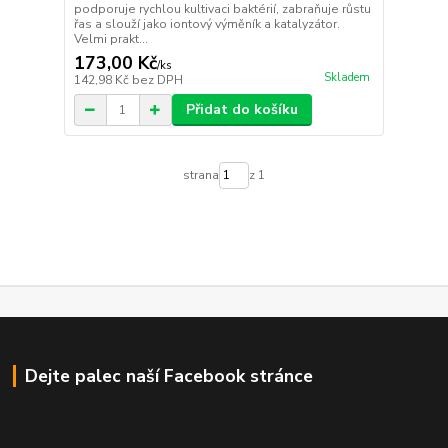
podporuje rychlou kultivaci baktérií, zabraňuje růstu
řas a slouží jako iontový výměník a katalyzátor.
Velmi prakt...
173,00 Kč
/
ks
Skladem
142,98 Kč
bez DPH
Přidat do košíku
strana
z 1
Dejte palec naší Facebook stránce