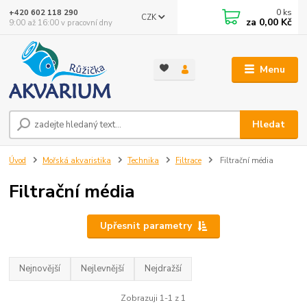
0
ks
+420 602 118 290
CZK
za
0,00 Kč
9:00 až 16:00 v pracovní dny
Menu
Hledat
Úvod
Mořská akvaristika
Technika
Filtrace
Filtrační média
Filtrační média
Upřesnit parametry
Nejnovější
Nejlevnější
Nejdražší
Zobrazuji 1-1 z 1