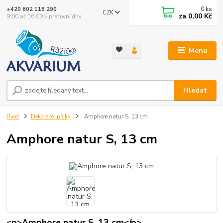
0
ks
+420 602 118 290
CZK
za
0,00 Kč
9:00 až 16:00 v pracovní dny
Menu
Hledat
Úvod
Dekorace, písky
Amphore natur S, 13 cm
Amphore natur S, 13 cm
<p>Amphore natur S, 13 cm</p>