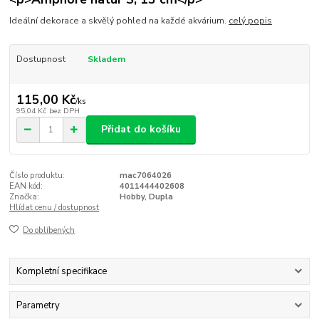
Ideální dekorace a skvělý pohled na každé akvárium.
celý popis
Dostupnost
Skladem
115,00 Kč
/
ks
95,04 Kč
bez DPH
Přidat do košíku
Číslo produktu:
mac7064026
EAN kód:
4011444402608
Značka:
Hobby, Dupla
Hlídat cenu / dostupnost
Do oblíbených
Kompletní specifikace
Parametry