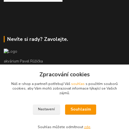
Nevíte si rady? Zavolejte.
akvárium Pavel Růžička
Zpracování cookies
+420 602 118 290
9:00 až 16:00 v pracovní dny
Náš e-shop a partneři potřebují Váš
souhlas
s použitím souborů
cookies, aby Vám mohli zobrazovat informace týkající se Vašich
info@akvariumruzicka.cz
zájmů.
Souhlasím
Nastavení
akvárium Růžička 2011 - 2026
Souhlas můžete odmítnout
zde
.