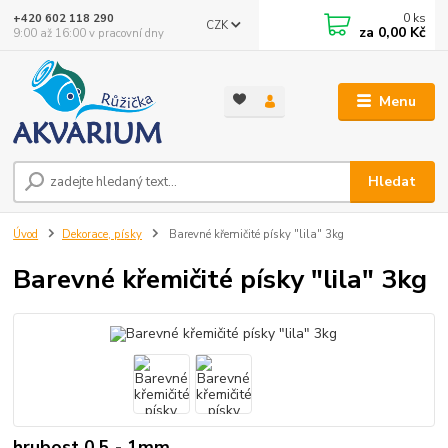
0
ks
+420 602 118 290
CZK
za
0,00 Kč
9:00 až 16:00 v pracovní dny
Menu
Hledat
Úvod
Dekorace, písky
Barevné křemičité písky "lila" 3kg
Barevné křemičité písky "lila" 3kg
hrubost 0,5 - 1mm