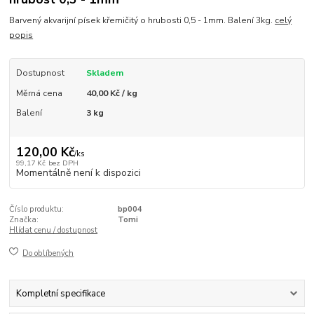
Barvený akvarijní písek křemičitý o hrubosti 0,5 - 1mm. Balení 3kg.
celý
popis
Dostupnost
Skladem
Měrná cena
40,00 Kč / kg
Balení
3 kg
120,00 Kč
/
ks
99,17 Kč
bez DPH
Momentálně není k dispozici
Číslo produktu:
bp004
Značka:
Tomi
Hlídat cenu / dostupnost
Do oblíbených
Kompletní specifikace