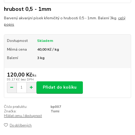
hrubost 0,5 - 1mm
Barvený akvarijní písek křemičitý o hrubosti 0,5 - 1mm. Balení 3kg.
celý
popis
Dostupnost
Skladem
Měrná cena
40,00 Kč / kg
Balení
3 kg
120,00 Kč
/
ks
99,17 Kč
bez DPH
Přidat do košíku
Číslo produktu:
bp007
Značka:
Tomi
Hlídat cenu / dostupnost
Do oblíbených