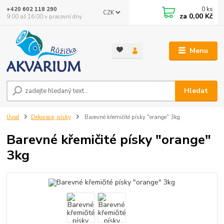
0
ks
+420 602 118 290
CZK
za
0,00 Kč
9:00 až 16:00 v pracovní dny
Menu
Hledat
Úvod
Dekorace, písky
Barevné křemičité písky "orange" 3kg
Barevné křemičité písky "orange"
3kg