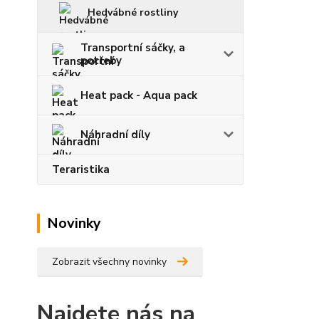
Hedvábné rostliny
Transportní sáčky, a
potřeby
Heat pack - Aqua pack
Náhradní díly
Teraristika
Novinky
Zobrazit všechny novinky
Najdete nás na