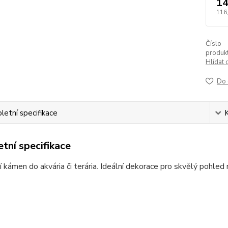
14
116
Číslo
produkt
Hlídat 
Do 
etní specifikace
tní specifikace
 kámen do akvária či terária. Ideální dekorace pro skvělý pohled 