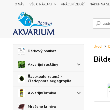
O NÁS
VŠE O NÁKUPU
VRÁCENÍ ZBOŽÍ
NÁKUP NA S
Úvod
D
Dárkový poukaz
Bilde
Akvarijní rostliny
Řasokoule zelená -
Cladophora aegagropila
Akvarijní krmiva
Mražené krmivo