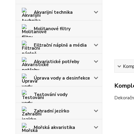
Akvarijní technika
Molitanové filtry
Filtrační náplně a média
Akvaristické potřeby
Kompl
Úprava vody a desinfekce
Komple
Testování vody
Dekorační
Zahradní jezírko
Mořská akvaristika