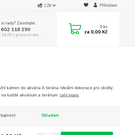
Přihlášení
CZK
 si rady? Zavolejte.
0
ks
 602 118 290
za
0,00 Kč
ž 16:00 v pracovní dny
ční kámen do akvária či terária. Ideální dekorace pro skvělý
 na každé akvárium a terárium.
celý popis
tupnost
Skladem