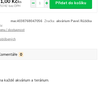
1,00 Kč
/
ks
Přidat do košíku
,53 Kč
bez DPH
mac4038768047056
Značka:
akvárium Pavel Růžička
u:
cenu / dostupnost
oblíbených
Komentáře
0
na každé akvárium a terárium.