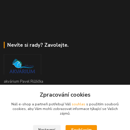
Nevíte si rady? Zavolejte.
akvárium Pavel Růžička
Zpracování cookies
+420 602 118 290
9:00 až 16:00 v pracovní dny
Náš e-shop a partneři potřebují Váš
souhlas
s použitím souborů
cookies, aby Vám mohli zobrazovat informace týkající se Vašich
info@akvariumruzicka.cz
zájmů.
Souhlasím
Nastavení