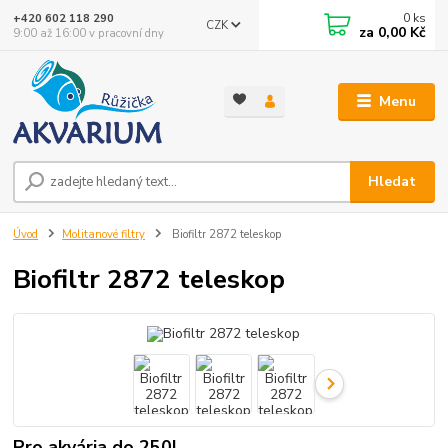
0
ks
+420 602 118 290
CZK
za
0,00 Kč
9:00 až 16:00 v pracovní dny
Menu
Hledat
Úvod
Molitanové filtry
Biofiltr 2872 teleskop
Biofiltr 2872 teleskop
Pro akvária do 250l