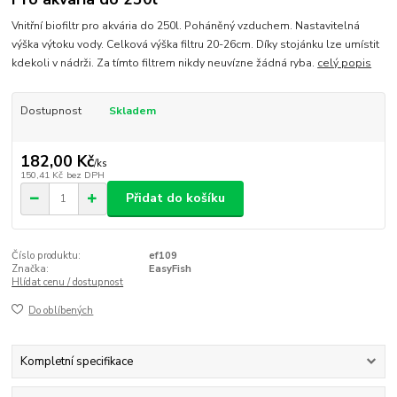
Vnitřní biofiltr pro akvária do 250l. Poháněný vzduchem. Nastavitelná
výška výtoku vody. Celková výška filtru 20-26cm. Díky stojánku lze umístit
kdekoli v nádrži. Za tímto filtrem nikdy neuvízne žádná ryba.
celý popis
Dostupnost
Skladem
182,00 Kč
/
ks
150,41 Kč
bez DPH
Přidat do košíku
Číslo produktu:
ef109
Značka:
EasyFish
Hlídat cenu / dostupnost
Do oblíbených
Kompletní specifikace