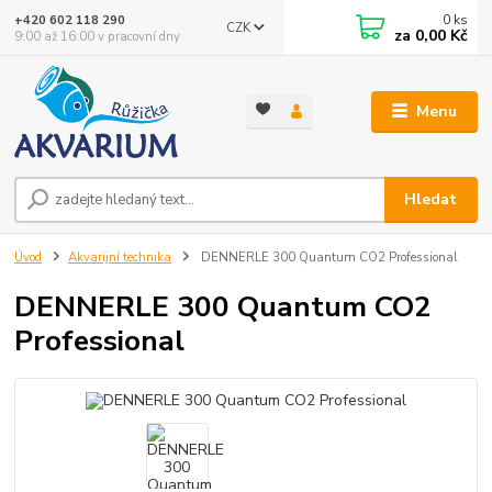
0
ks
+420 602 118 290
CZK
za
0,00 Kč
9:00 až 16:00 v pracovní dny
Menu
Hledat
Úvod
Akvarijní technika
DENNERLE 300 Quantum CO2 Professional
DENNERLE 300 Quantum CO2
Professional