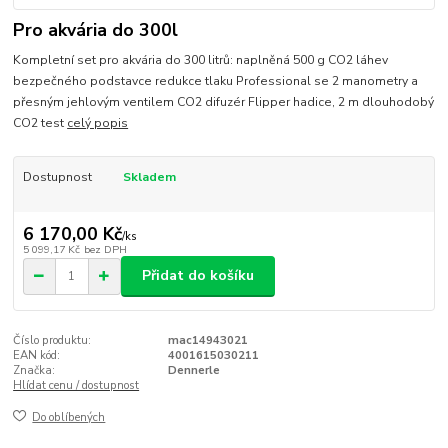
Pro akvária do 300l
Kompletní set pro akvária do 300 litrů: naplněná 500 g CO2 láhev
bezpečného podstavce redukce tlaku Professional se 2 manometry a
přesným jehlovým ventilem CO2 difuzér Flipper hadice, 2 m dlouhodobý
CO2 test
celý popis
Dostupnost
Skladem
6 170,00 Kč
/
ks
5 099,17 Kč
bez DPH
Přidat do košíku
Číslo produktu:
mac14943021
EAN kód:
4001615030211
Značka:
Dennerle
Hlídat cenu / dostupnost
Do oblíbených