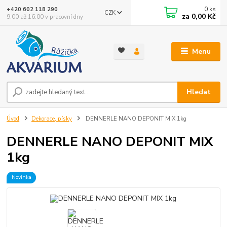
0
ks
+420 602 118 290
CZK
za
0,00 Kč
9:00 až 16:00 v pracovní dny
Menu
Hledat
Úvod
Dekorace, písky
DENNERLE NANO DEPONIT MIX 1kg
DENNERLE NANO DEPONIT MIX
1kg
Novinka