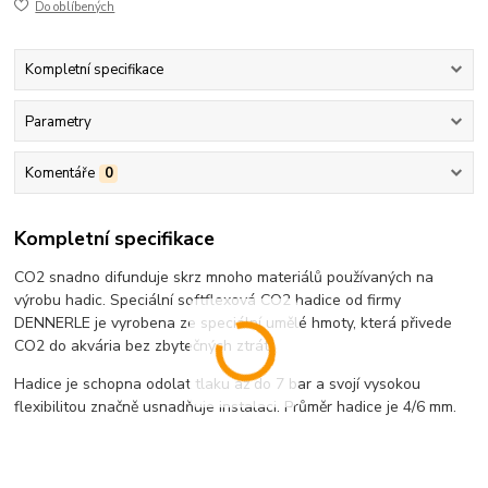
Do oblíbených
Kompletní specifikace
Parametry
Komentáře
0
Kompletní specifikace
CO2 snadno difunduje skrz mnoho materiálů používaných na
výrobu hadic. Speciální softflexová CO2 hadice od firmy
DENNERLE je vyrobena ze speciální umělé hmoty, která přivede
CO2 do akvária bez zbytečných ztrát.
Hadice je schopna odolat tlaku až do 7 bar a svojí vysokou
flexibilitou značně usnadňuje instalaci. Průměr hadice je 4/6 mm.