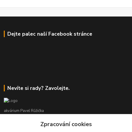
Dejte palec naší Facebook stránce
Nevíte si rady? Zavolejte.
akvárium Pavel Růžička
Zpracování cookies
+420 602 118 290
9:00 až 16:00 v pracovní dny