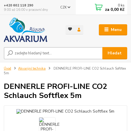
0
ks
+420 602 118 290
CZK
za
0,00 Kč
9:00 až 16:00 v pracovní dny
Menu
Hledat
Úvod
Akvarijní technika
DENNERLE PROFI-LINE CO2 Schlauch Softflex
5m
DENNERLE PROFI-LINE CO2
Schlauch Softflex 5m