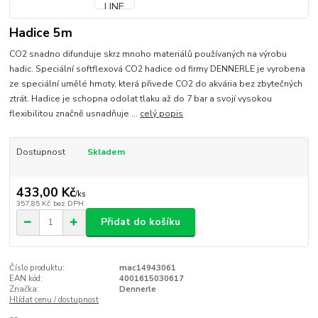
Hadice 5m
CO2 snadno difunduje skrz mnoho materiálů používaných na výrobu
hadic. Speciální softflexová CO2 hadice od firmy DENNERLE je vyrobena
ze speciální umělé hmoty, která přivede CO2 do akvária bez zbytečných
ztrát. Hadice je schopna odolat tlaku až do 7 bar a svojí vysokou
flexibilitou značně usnadňuje ...
celý popis
Dostupnost
Skladem
433,00 Kč
/
ks
357,85 Kč
bez DPH
Přidat do košíku
Číslo produktu:
mac14943061
EAN kód:
4001615030617
Značka:
Dennerle
Hlídat cenu / dostupnost