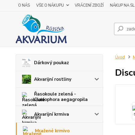
O NÁS
VŠE O NÁKUPU
VRÁCENÍ ZBOŽÍ
NÁKUP NA S
Úvod
M
Dárkový poukaz
Disc
Akvarijní rostliny
Řasokoule zelená -
Cladophora aegagropila
Akvarijní krmiva
Mražené krmivo