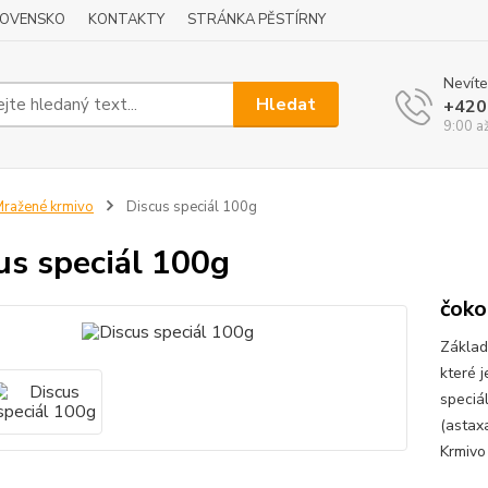
LOVENSKO
KONTAKTY
STRÁNKA PĚSTÍRNY
Nevíte
Hledat
+420
9:00 a
ražené krmivo
Discus speciál 100g
us speciál 100g
čoko
Základ
které j
speciál
(astax
Krmivo