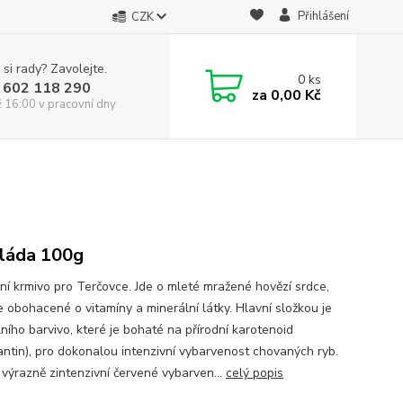
Přihlášení
CZK
 si rady? Zavolejte.
0
ks
 602 118 290
za
0,00 Kč
ž 16:00 v pracovní dny
láda 100g
ní krmivo pro Terčovce. Jde o mleté mražené hovězí srdce,
e obohacené o vitamíny a minerální látky. Hlavní složkou je
ního barvivo, které je bohaté na přírodní karotenoid
antin), pro dokonalou intenzivní vybarvenost chovaných ryb.
 výrazně zintenzivní červené vybarven...
celý popis