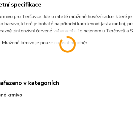
tní specifikace
krmivo pro Terčovce. Jde o mleté mražené hovězí srdce, které je 
ho barvivo, které je bohaté na přírodní karotenoid (astaxantin), 
razně zintenzivní červené vybarvení a to nejenom u Terčovců a S
:
Mražené krmivo je pouze na osobní odběr.
zařazeno v kategoriích
ené krmivo