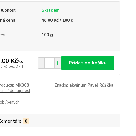
tupnost
Skladem
ná cena
48,00 Kč / 100 g
ení
100 g
,00 Kč
/
ks
Přidat do košíku
86 Kč
bez DPH
roduktu:
MK008
Značka:
akvárium Pavel Růžička
cenu / dostupnost
oblíbených
Komentáře
0