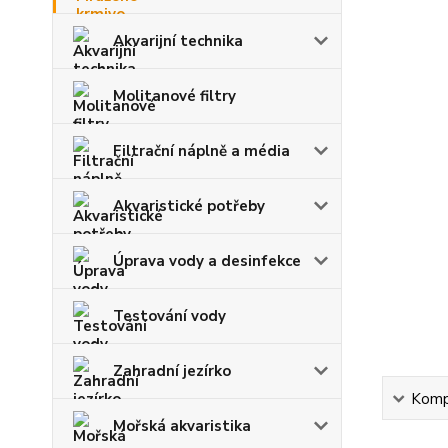
Akvarijní technika
Molitanové filtry
Filtrační náplně a média
Akvaristické potřeby
Úprava vody a desinfekce
Testování vody
Zahradní jezírko
Kompl
Mořská akvaristika