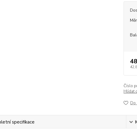
Dos
Měr
Bal
48
42,
Číslo p
Hlídat 
Do 
etní specifikace