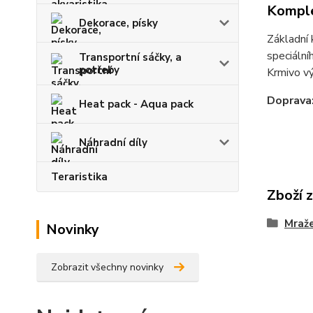
Komple
Dekorace, písky
Základní 
speciální
Transportní sáčky, a
potřeby
Krmivo vý
Doprava
Heat pack - Aqua pack
Náhradní díly
Teraristika
Zboží 
Mraž
Novinky
Zobrazit všechny novinky