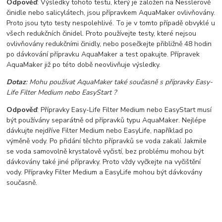
Odpověď
: Výsledky tohoto testu, který je založen na Nesslerově
činidle nebo salicylátech, jsou přípravkem AquaMaker ovlivňovány.
Proto jsou tyto testy nespolehlivé. To je v tomto případě obvyklé u
všech redukčních činidel. Proto používejte testy, které nejsou
ovlivňovány redukčními činidly, nebo posečkejte přibližně 48 hodin
po dávkování přípravku AquaMaker a test opakujte. Přípravek
AquaMaker již po této době neovlivňuje výsledky.
Dotaz
: Mohu používat AquaMaker také současně s přípravky Easy-
Life Filter Medium nebo EasyStart ?
Odpověď
: Přípravky Easy-Life Filter Medium nebo EasyStart musí
být používány separátně od přípravků typu AquaMaker. Nejlépe
dávkujte nejdříve Filter Medium nebo EasyLife, například po
výměně vody. Po přidání těchto přípravků se voda zakalí. Jakmile
se voda samovolně krystalově vyčistí, bez problému mohou být
dávkovány také jiné přípravky. Proto vždy vyčkejte na vyčištění
vody. Přípravky Filter Medium a EasyLife mohou být dávkovány
současně.