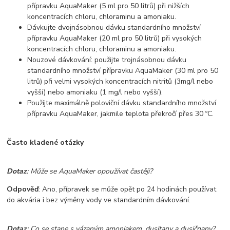
přípravku AquaMaker (5 ml pro 50 litrů) při nižších
koncentracích chloru, chloraminu a amoniaku.
Dávkujte dvojnásobnou dávku standardního množství
přípravku AquaMaker (20 ml pro 50 litrů) při vysokých
koncentracích chloru, chloraminu a amoniaku.
Nouzové dávkování: použijte trojnásobnou dávku
standardního množství přípravku AquaMaker (30 ml pro 50
litrů) při velmi vysokých koncentracích nitritů (3mg/l nebo
vyšší) nebo amoniaku (1 mg/l nebo vyšší).
Použijte maximálně poloviční dávku standardního množství
přípravku AquaMaker, jakmile teplota překročí přes 30 ºC.
Často kladené otázky
Dotaz
: Může se AquaMaker opoužívat častěji?
Odpověď
: Ano, přípravek se může opět po 24 hodinách používat
do akvária i bez výměny vody ve standardním dávkování.
Dotaz
: Co se stane s vázaným amoniakem, dusitany a dusičnany?