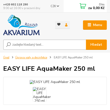
0
ks
+420 602 118 290
CZK
za
0,00 Kč
9:00 až 16:00 v pracovní dny
Menu
Hledat
Úvod
Úprava vody a desinfekce
EASY LIFE AquaMaker 250 ml
EASY LIFE AquaMaker 250 ml