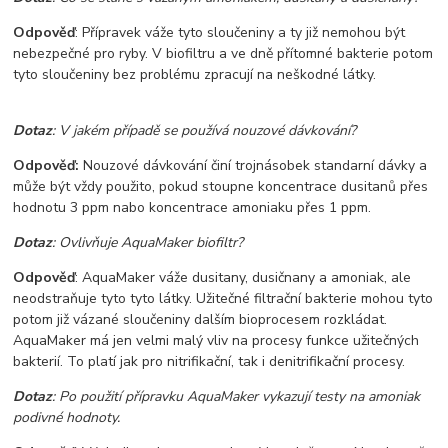
Odpověď
: Přípravek váže tyto sloučeniny a ty již nemohou být
nebezpečné pro ryby. V biofiltru a ve dně přítomné bakterie potom
tyto sloučeniny bez problému zpracují na neškodné látky.
Dotaz
: V jakém případě se používá nouzové dávkování?
Odpověď:
Nouzové dávkování činí trojnásobek standarní dávky a
může být vždy použito, pokud stoupne koncentrace dusitanů přes
hodnotu 3 ppm nabo koncentrace amoniaku přes 1 ppm.
Dotaz
: Ovlivňuje AquaMaker biofiltr?
Odpověď
: AquaMaker váže dusitany, dusičnany a amoniak, ale
neodstraňuje tyto tyto látky. Užitečné filtrační bakterie mohou tyto
potom již vázané sloučeniny dalším bioprocesem rozkládat.
AquaMaker má jen velmi malý vliv na procesy funkce užitečných
bakterií. To platí jak pro nitrifikační, tak i denitrifikační procesy.
Dotaz
: Po použití přípravku AquaMaker vykazují testy na amoniak
podivné hodnoty.