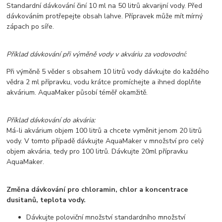
Standardní dávkování činí 10 ml na 50 litrů akvarijní vody. Před
dávkováním protřepejte obsah lahve. Přípravek může mít mírný
zápach po síře.
Příklad dávkování při výměně vody v akváriu za vodovodní:
Při výměně 5 věder s obsahem 10 litrů vody dávkujte do každého
vědra 2 ml přípravku, vodu krátce promíchejte a ihned doplňte
akvárium. AquaMaker působí téměř okamžitě.
Příklad dávkování do akvária:
Má-li akvárium objem 100 litrů a chcete vyměnit jenom 20 litrů
vody. V tomto případě dávkujte AquaMaker v množství pro celý
objem akvária, tedy pro 100 litrů. Dávkujte 20ml přípravku
AquaMaker.
Změna dávkování pro chloramin, chlor a koncentrace
dusitanů, teplota vody.
Dávkujte poloviční množství standardního množství