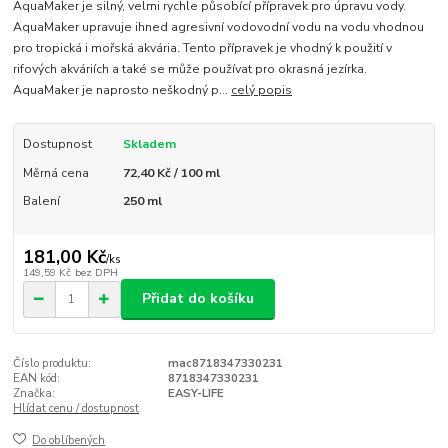
AquaMaker je silný, velmi rychle působící přípravek pro úpravu vody.
AquaMaker upravuje ihned agresivní vodovodní vodu na vodu vhodnou
pro tropická i mořská akvária. Tento přípravek je vhodný k použití v
rifových akváriích a také se může používat pro okrasná jezírka.
AquaMaker je naprosto neškodný p...
celý popis
Dostupnost
Skladem
Měrná cena
72,40 Kč / 100 ml
Balení
250 ml
181,00 Kč
/
ks
149,59 Kč
bez DPH
Přidat do košíku
Číslo produktu:
mac8718347330231
EAN kód:
8718347330231
Značka:
EASY-LIFE
Hlídat cenu / dostupnost
Do oblíbených