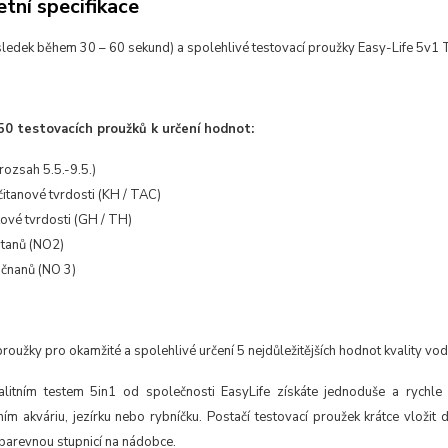
tní specifikace
sledek během 30 – 60 sekund) a spolehlivé testovací proužky Easy-Life
5v1 T
50 testovacích proužků
k určení hodnot:
rozsah 5.5.-9.5.)
čitanové tvrdosti (KH / TAC)
ové tvrdosti (GH / TH)
tanů (NO2)
čnanů (NO 3)
proužky pro okamžité a
spolehlivé určení 5 nejdůležitějších
hodnot kvality vo
valitním testem 5in1 od
společnosti EasyLife získáte jednoduše
a rychle
ím akváriu, jezírku nebo
rybníčku. Postačí testovací proužek
krátce vložit
 barevnou
stupnicí na nádobce.