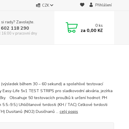
Přihlášení
CZK
 si rady? Zavolejte.
0
ks
 602 118 290
za
0,00 Kč
ž 16:00 v pracovní dny
 (výsledek během 30 – 60 sekund) a spolehlivé testovací
y Easy-Life 5v1 TEST STRIPS pro sladkovodní akvária, jezírka
íčky. Obsahuje 50 testovacích proužků k určení hodnot: PH
 5.5.-9.5.) Uhličitanové tvrdosti (KH / TAC) Celkové tvrdosti
TH) Dusitanů (NO2) Dusičnanů ...
celý popis