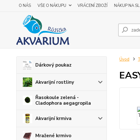
O NÁS
VŠE O NÁKUPU
VRÁCENÍ ZBOŽÍ
NÁKUP NA S
Úvod
T
Dárkový poukaz
EASY
Akvarijní rostliny
Řasokoule zelená -
Cladophora aegagropila
Akvarijní krmiva
Mražené krmivo