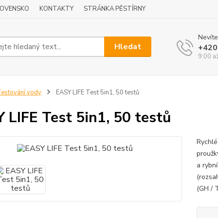
LOVENSKO
KONTAKTY
STRÁNKA PĚSTÍRNY
Nevíte
Hledat
+420
9:00 a
estování vody
EASY LIFE Test 5in1, 50 testů
 LIFE Test 5in1, 50 testů
Rychlé
proužk
a rybn
(rozsah
(GH / 