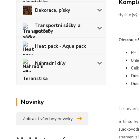
Komple
Dekorace, písky
Rychlé (vý
Transportní sáčky, a
potřeby
Obsahuje 
Heat pack - Aqua pack
PH (
Uhli
Náhradní díly
Celk
Dusi
Teraristika
Dusi
Novinky
Testovací 
Zobrazit všechny novinky
S tímto k
sladkovodn
zbarvení s