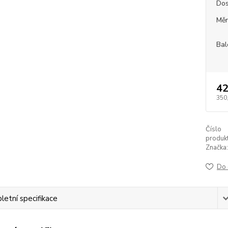
Dos
Měr
Bal
42
350
Číslo
produkt
Značka:
Do 
etní specifikace