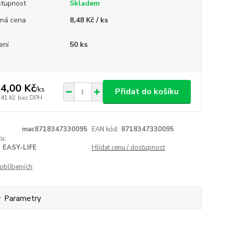
tupnost
Skladem
ná cena
8,48 Kč / ks
ení
50 ks
4,00 Kč
/
ks
Přidat do košíku
,41 Kč
bez DPH
mac8718347330095
EAN kód:
8718347330095
u:
EASY-LIFE
Hlídat cenu / dostupnost
oblíbených
Parametry