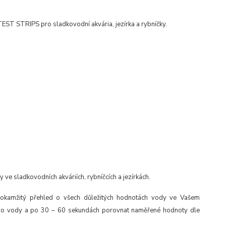
EST STRIPS pro sladkovodní akvária, jezírka a rybníčky.
dy ve sladkovodních
akváriích, rybníčcích a jezírkách.
 okamžitý přehled o všech
důležitých hodnotách vody ve Vašem
 do vody a po 30 – 60
sekundách porovnat naměřené
hodnoty dle