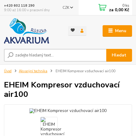
0
ks
+420 602 118 290
CZK
za
0,00 Kč
9:00 až 16:00 v pracovní dny
Menu
Hledat
Úvod
Akvarijní technika
EHEIM Kompresor vzduchovací air100
EHEIM Kompresor vzduchovací
air100