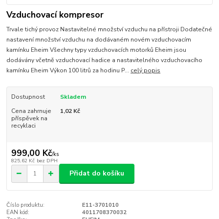
Vzduchovací kompresor
Trvale tichý provoz Nastavitelné množství vzduchu na přístroji Dodatečné
nastavení množství vzduchu na dodávaném novém vzduchovacím
kamínku Eheim Všechny typy vzduchovacích motorků Eheim jsou
dodávány včetně vzduchovací hadice a nastavitelného vzduchovacího
kamínku Eheim Výkon 100 litrů za hodinu P...
celý popis
Dostupnost
Skladem
Cena zahrnuje
1,02 Kč
příspěvek na
recyklaci
999,00 Kč
/
ks
825,62 Kč
bez DPH
Přidat do košíku
Číslo produktu:
E11-3701010
EAN kód:
4011708370032