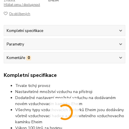
Značka:
EHEIM
Hlídat cenu / dostupnost
Do oblíbených
Kompletní specifikace
Parametry
Komentáře
0
Kompletní specifikace
Trvale tichý provoz
Nastavitelné množství vzduchu na přístroji
Dodatečné nastavení množství vzduchu na dodávaném
novém vzduchovacím kamínku Eheim
Všechny typy vzduchovacích motorků Eheim jsou dodávány
včetně vzduchovací hadice a nastavitelného vzduchovacího
kamínku Eheim
Výkon 100 litrů za hodinu