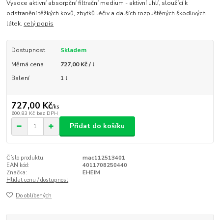
Vysoce aktivní absorpční filtrační medium - aktivní uhlí, sloužící k
odstranění těžkých kovů, zbytků léčiv a dalších rozpuštěných škodlivých
látek.
celý popis
Dostupnost
Skladem
Měrná cena
727,00 Kč / l
Balení
1 l
727,00 Kč
/
ks
600,83 Kč
bez DPH
Přidat do košíku
Číslo produktu:
mac112513401
EAN kód:
4011708250440
Značka:
EHEIM
Hlídat cenu / dostupnost
Do oblíbených