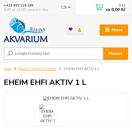
0
ks
+420 602 118 290
CZK
za
0,00 Kč
9:00 až 16:00 v pracovní dny
Menu
Hledat
Úvod
Filtrační náplně a média
EHEIM EHFI AKTIV 1 L
EHEIM EHFI AKTIV 1 L