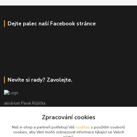
Dejte palec naší Facebook stránce
Nevíte si rady? Zavolejte.
akvárium Pavel Růžička
Zpracování cookies
+420 602 118 290
9:00 až 16:00 v pracovní dny
Náš e-shop a partneři potřebují Váš
souhlas
s použitím souborů
cookies, aby Vám mohli zobrazovat informace týkající se Vašich
info@akvariumruzicka.cz