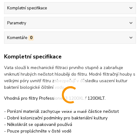
Kompletní specifikace
Parametry
Komentáře
0
Kompletní specifikace
Vata slouží k mechanické filtraci prvního stupně a zabraňuje
vniknutí hrubých nečistot hlouběji do filtru. Modré filtračnjí houby s
velkými póry uvnitř fltru zabezpečují v důsledku usazení kultur
bakterií biologické čištění vody.
Vhodná pro filtry Professionel 3 1200XL / 1200XLT.
- Porézní materiál zachycuje velké a malé částice nečistot
- Dobré kolonizační podmínky pro bakteriální kultury
- Několikrát se opakovaně používá
- Pouze propláchněte v čisté vodě