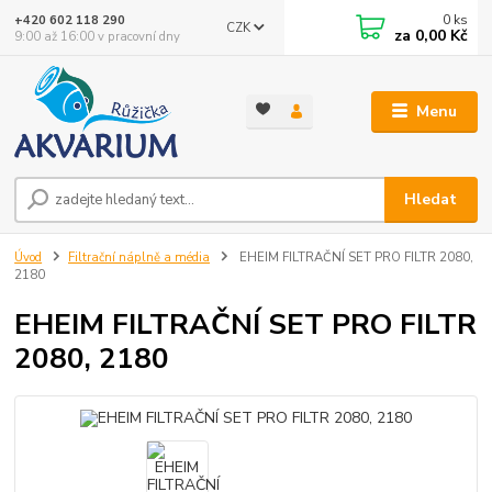
0
ks
+420 602 118 290
CZK
za
0,00 Kč
9:00 až 16:00 v pracovní dny
Menu
Hledat
Úvod
Filtrační náplně a média
EHEIM FILTRAČNÍ SET PRO FILTR 2080,
2180
EHEIM FILTRAČNÍ SET PRO FILTR
2080, 2180