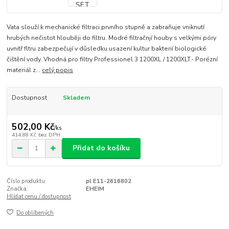
Vata slouží k mechanické filtraci prvního stupně a zabraňuje vniknutí
hrubých nečistot hlouběji do filtru. Modré filtračnjí houby s velkými póry
uvnitř fltru zabezpečují v důsledku usazení kultur bakterií biologické
čištění vody. Vhodná pro filtry Professionel 3 1200XL / 1200XLT.- Porézní
materiál z...
celý popis
Dostupnost
Skladem
502,00 Kč
/
ks
414,88 Kč
bez DPH
Přidat do košíku
Číslo produktu:
pl E11-2616802
Značka:
EHEIM
Hlídat cenu / dostupnost
Do oblíbených