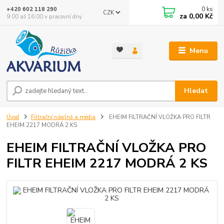
0
ks
+420 602 118 290
CZK
za
0,00 Kč
9:00 až 16:00 v pracovní dny
Menu
Hledat
Úvod
Filtrační náplně a média
EHEIM FILTRAČNÍ VLOŽKA PRO FILTR
EHEIM 2217 MODRÁ 2 KS
EHEIM FILTRAČNÍ VLOŽKA PRO
FILTR EHEIM 2217 MODRÁ 2 KS