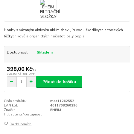
Houby s vázaným aktivním uhlím zbavující vodu škodlivých a toxických
těžkých kovů a organických nečistot.
celý popis
Dostupnost
Skladem
398,00 Kč
/
ks
328,93 Kč
bez DPH
Přidat do košíku
Číslo produktu:
mac11262552
EAN kód:
4011708260296
Značka:
EHEIM
Hlídat cenu / dostupnost
Do oblíbených