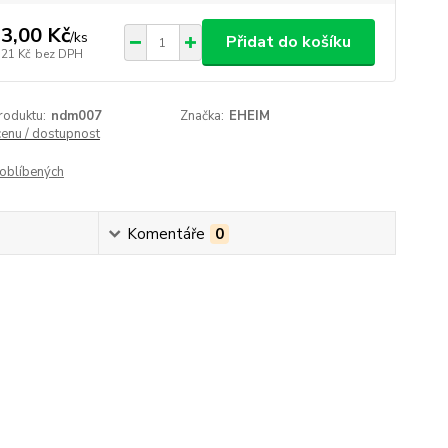
3,00 Kč
/
ks
Přidat do košíku
,21 Kč
bez DPH
roduktu:
ndm007
Značka:
EHEIM
cenu / dostupnost
oblíbených
Komentáře
0