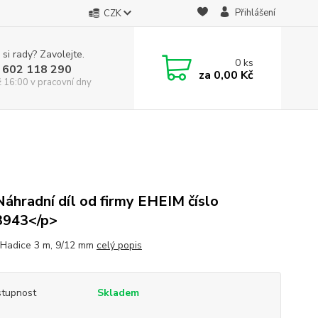
Přihlášení
CZK
 si rady? Zavolejte.
0
ks
 602 118 290
za
0,00 Kč
ž 16:00 v pracovní dny
áhradní díl od firmy EHEIM číslo
3943</p>
Hadice 3 m, 9/12 mm
celý popis
tupnost
Skladem