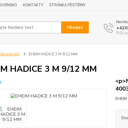
LOVENSKO
KONTAKTY
STRÁNKA PĚSTÍRNY
Nevíte
Hledat
+420
9:00 a
áhradní díly
EHEIM HADICE 3 M 9/12 MM
IM HADICE 3 M 9/12 MM
<p>N
400
EHEIM 
Dos