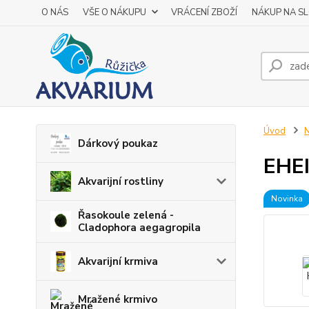
O NÁS
VŠE O NÁKUPU
VRÁCENÍ ZBOŽÍ
NÁKUP NA S
Úvod
N
Dárkový poukaz
EHE
Akvarijní rostliny
Novinka
Řasokoule zelená -
Cladophora aegagropila
Akvarijní krmiva
Mražené krmivo