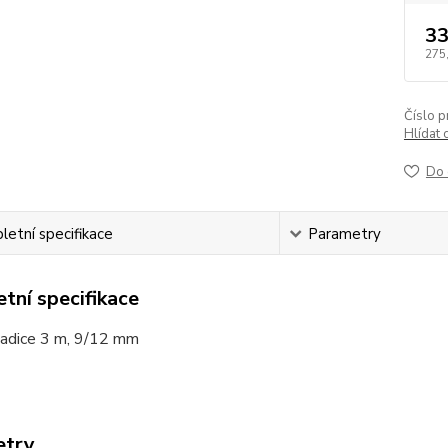
33
275
Číslo p
Hlídat 
Do 
etní specifikace
Parametry
tní specifikace
dice 3 m, 9/12 mm
etry