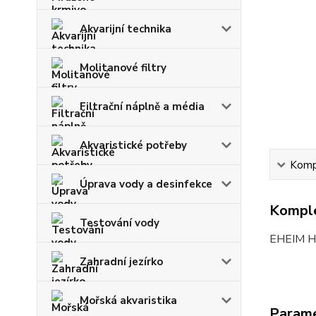
Akvarijní technika
Molitanové filtry
Filtrační náplně a média
Akvaristické potřeby
Kompl
Úprava vody a desinfekce
Komple
Testování vody
EHEIM Ha
Zahradní jezírko
Mořská akvaristika
Param