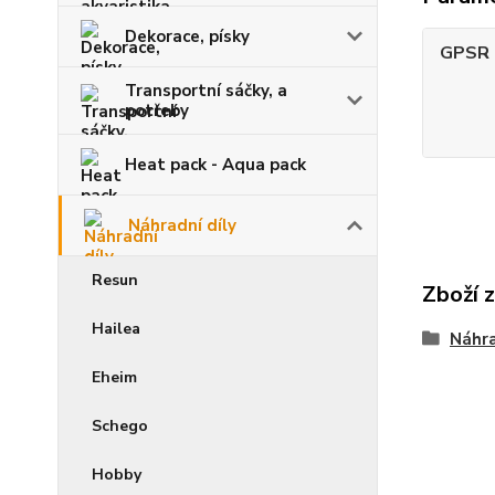
Dekorace, písky
GPSR -
Transportní sáčky, a
potřeby
Heat pack - Aqua pack
Náhradní díly
Resun
Zboží 
Hailea
Náhra
Eheim
Schego
Hobby