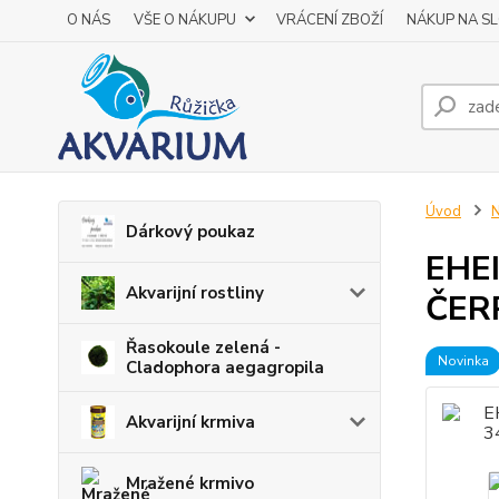
O NÁS
VŠE O NÁKUPU
VRÁCENÍ ZBOŽÍ
NÁKUP NA S
Úvod
N
Dárkový poukaz
EHEI
Akvarijní rostliny
ČERP
Řasokoule zelená -
Novinka
Cladophora aegagropila
Akvarijní krmiva
Mražené krmivo