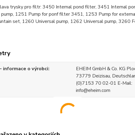
va trysky pro filtr: 3450 Internal pond filter, 3451 Internal pon
l pump, 1251 Pump for ponf filter 3451, 1253 Pump for externa
ntain set, 1260 Universal pump, 1262 Universal pump, 3260 Fo
etry
 informace o výrobci
EHEIM GmbH & Co. KG Ploch
73779 Deizisau, Deutschla
(0)7153 70 02-01 E-Mail:
info@eheim.com
zařazeno v kategoriích