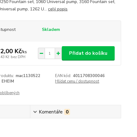
3250 Fountain set, 1060 Universal pump, 3160 Fountain set,
niversal pump, 1262 U...
celý popis
tupnost
Skladem
2,00 Kč
/
ks
Přidat do košíku
,43 Kč
bez DPH
roduktu:
mac1130522
EAN kód:
4011708300046
EHEIM
Hlídat cenu / dostupnost
oblíbených
Komentáře
0