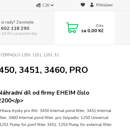
Přihlášení
CZK
 si rady? Zavolejte.
0
ks
 602 118 290
za
0,00 Kč
ž 16:00 v pracovní dny
 ČERPADLO 1250, 1251, 1253, 32
50, 3451, 3460, PRO
áhradní díl od firmy EHEIM číslo
2200</p>
lava trysky pro filtr: 3450 Internal pond filter, 3451 Internal
lter, 3460 Internal pond filter, pro čerpadlo: 1250 Universal
1251 Pump for ponf filter 3451, 1253 Pump for external filter