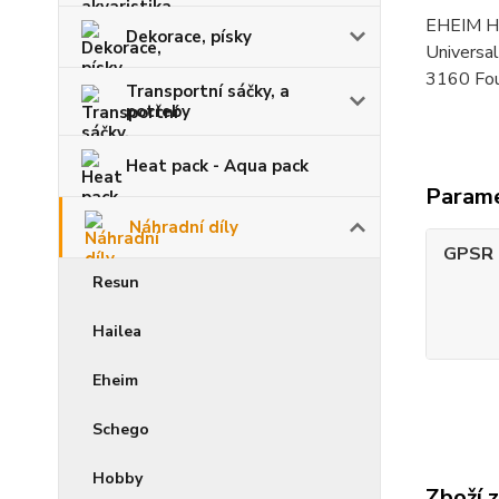
EHEIM Hla
Dekorace, písky
Universa
3160 Fou
Transportní sáčky, a
potřeby
Heat pack - Aqua pack
Param
Náhradní díly
GPSR -
Resun
Hailea
Eheim
Schego
Hobby
Zboží 