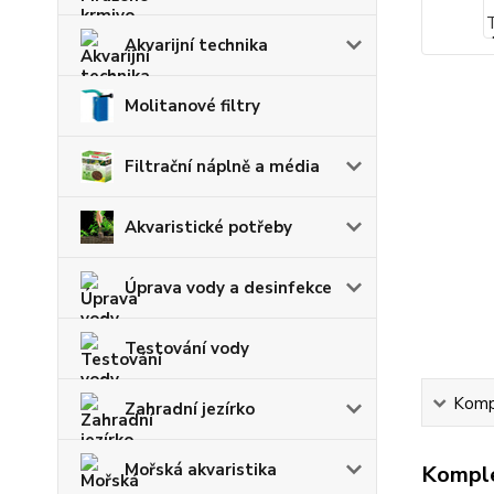
Akvarijní technika
Molitanové filtry
Filtrační náplně a média
Akvaristické potřeby
Úprava vody a desinfekce
Testování vody
Kompl
Zahradní jezírko
Mořská akvaristika
Komple