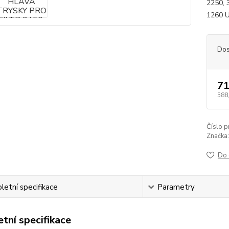
2250, 
1260 U
Dos
71
588
Číslo p
Značka:
Do 
etní specifikace
Parametry
tní specifikace