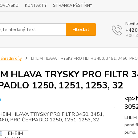
LOVENSKO
KONTAKTY
STRÁNKA PĚSTÍRNY
Nevíte
Hledat
+420
9:00 a
áhradní díly
EHEIM HLAVA TRYSKY PRO FILTR 3450, 3451, 3460, PRO
M HLAVA TRYSKY PRO FILTR 34
ADLO 1250, 1251, 1253, 32
<p>N
305
EHEIM H
pond fi
pump, 