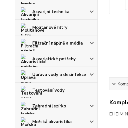
Akvarijní technika
Molitanové filtry
Filtrační náplně a média
Akvaristické potřeby
Úprava vody a desinfekce
Kompl
Testování vody
Komple
Zahradní jezírko
EHEIM Ner
Mořská akvaristika