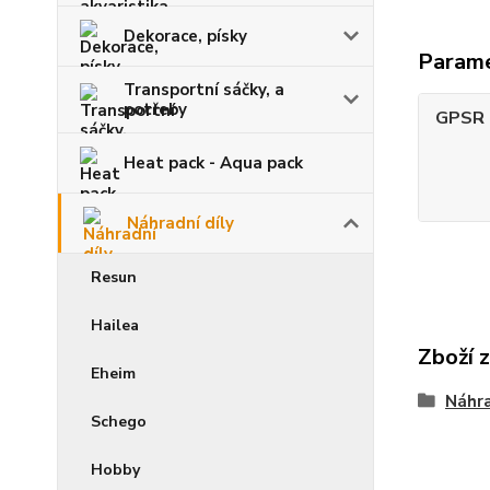
Dekorace, písky
Param
Transportní sáčky, a
potřeby
GPSR -
Heat pack - Aqua pack
Náhradní díly
Resun
Hailea
Zboží 
Eheim
Náhra
Schego
Hobby