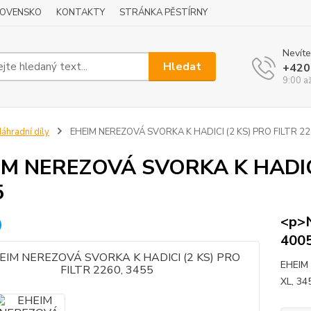
LOVENSKO
KONTAKTY
STRÁNKA PĚSTÍRNY
Nevíte
Hledat
+420
9:00 a
áhradní díly
EHEIM NEREZOVÁ SVORKA K HADICI (2 KS) PRO FILTR 22
IM NEREZOVÁ SVORKA K HADICI 
5
<p>N
400
EHEIM 
XL, 34