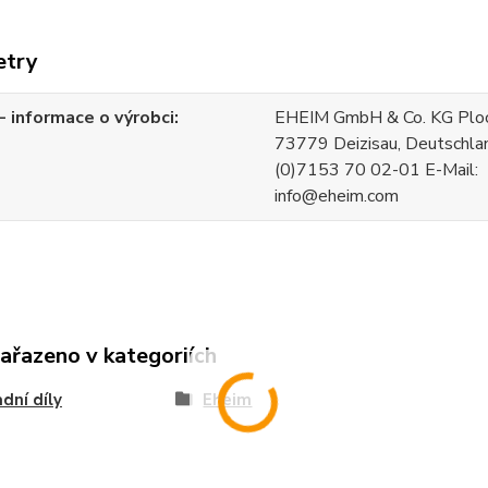
etry
 informace o výrobci
EHEIM GmbH & Co. KG Ploch
73779 Deizisau, Deutschla
(0)7153 70 02-01 E-Mail:
info@eheim.com
zařazeno v kategoriích
dní díly
Eheim