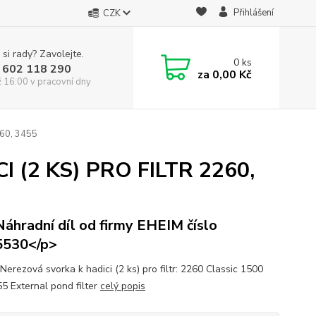
Přihlášení
CZK
 si rady? Zavolejte.
0
ks
 602 118 290
za
0,00 Kč
ž 16:00 v pracovní dny
60, 3455
(2 KS) PRO FILTR 2260,
áhradní díl od firmy EHEIM číslo
5530</p>
Nerezová svorka k hadici (2 ks) pro filtr: 2260 Classic 1500
55 External pond filter
celý popis