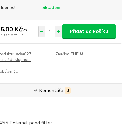
tupnost
Skladem
5,00 Kč
/
ks
Přidat do košíku
,69 Kč
bez DPH
roduktu:
ndm027
Značka:
EHEIM
cenu / dostupnost
oblíbených
Komentáře
0
455 External pond filter