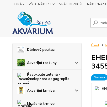
O NÁS
VŠE O NÁKUPU
VRÁCENÍ ZBOŽÍ
NÁKUP NA S
Úvod
N
Dárkový poukaz
EHE
Akvarijní rostliny
345
Řasokoule zelená -
Novinka
Cladophora aegagropila
Akvarijní krmiva
Mražené krmivo