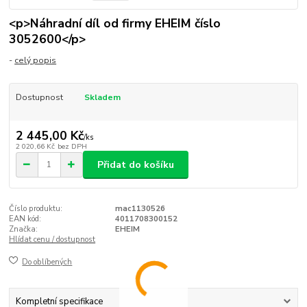
<p>Náhradní díl od firmy EHEIM číslo
3052600</p>
-
celý popis
Dostupnost
Skladem
2 445,00 Kč
/
ks
2 020,66 Kč
bez DPH
Přidat do košíku
Číslo produktu:
mac1130526
EAN kód:
4011708300152
Značka:
EHEIM
Hlídat cenu / dostupnost
Do oblíbených
Kompletní specifikace