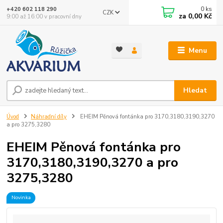
0
ks
+420 602 118 290
CZK
za
0,00 Kč
9:00 až 16:00 v pracovní dny
Menu
Hledat
Úvod
Náhradní díly
EHEIM Pěnová fontánka pro 3170,3180,3190,3270
a pro 3275,3280
EHEIM Pěnová fontánka pro
3170,3180,3190,3270 a pro
3275,3280
Novinka