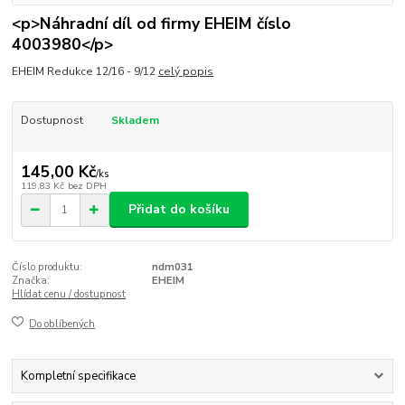
<p>Náhradní díl od firmy EHEIM číslo
4003980</p>
EHEIM Redukce 12/16 - 9/12
celý popis
Dostupnost
Skladem
145,00 Kč
/
ks
119,83 Kč
bez DPH
Přidat do košíku
Číslo produktu:
ndm031
Značka:
EHEIM
Hlídat cenu / dostupnost
Do oblíbených
Kompletní specifikace