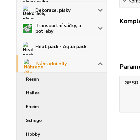
Kompl
Dekorace, písky
Komple
Transportní sáčky, a
potřeby
-
Heat pack - Aqua pack
Náhradní díly
Param
Resun
GPSR -
Hailea
Eheim
Schego
Hobby