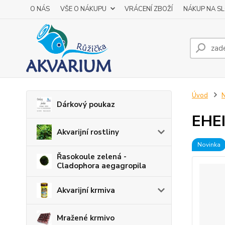
O NÁS
VŠE O NÁKUPU
VRÁCENÍ ZBOŽÍ
NÁKUP NA S
Úvod
N
Dárkový poukaz
EHEI
Akvarijní rostliny
Novinka
Řasokoule zelená -
Cladophora aegagropila
Akvarijní krmiva
Mražené krmivo