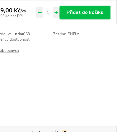
9,00 Kč
/
ks
Přidat do košíku
,93 Kč
bez DPH
roduktu:
ndm063
Značka:
EHEIM
cenu / dostupnost
oblíbených