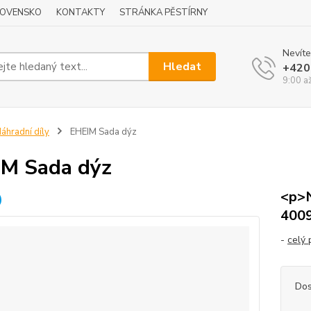
LOVENSKO
KONTAKTY
STRÁNKA PĚSTÍRNY
Nevíte
Hledat
+420
9:00 a
áhradní díly
EHEIM Sada dýz
M Sada dýz
<p>N
400
-
celý 
Dos