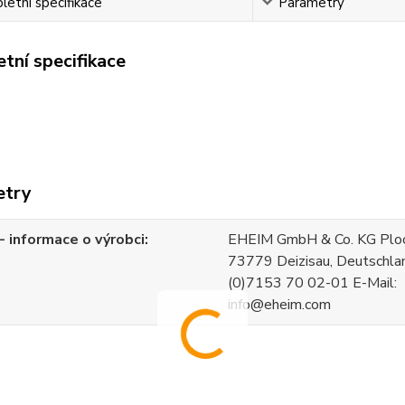
etní specifikace
Parametry
tní specifikace
etry
 informace o výrobci
EHEIM GmbH & Co. KG Ploch
73779 Deizisau, Deutschla
(0)7153 70 02-01 E-Mail:
info@eheim.com