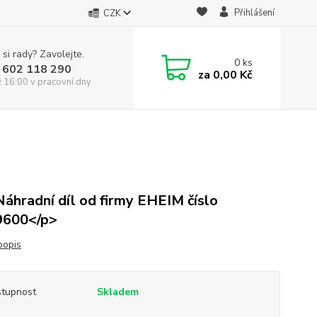
Přihlášení
CZK
 si rady? Zavolejte.
0
ks
 602 118 290
za
0,00 Kč
ž 16:00 v pracovní dny
áhradní díl od firmy EHEIM číslo
9600</p>
popis
tupnost
Skladem