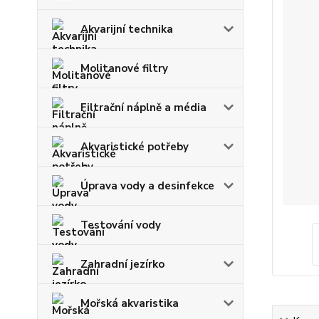
Akvarijní technika
Molitanové filtry
Filtrační náplně a média
Akvaristické potřeby
Úprava vody a desinfekce
Testování vody
Zahradní jezírko
Mořská akvaristika