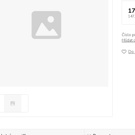
17
147
Číslo p
Hlídat 
Do 