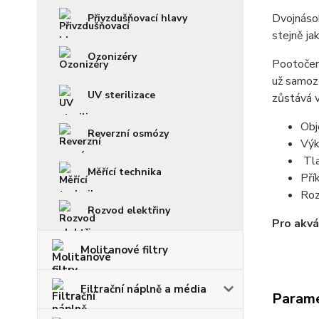
Dvojnásob
Přivzdušňovací hlavy
stejně ja
Ozonizéry
Pootočení
už samozř
UV sterilizace
zůstává v
Obj
Reverzní osmózy
Výk
Tla
Měřící technika
Pří
Ro
Rozvod elektřiny
Pro akvá
Molitanové filtry
Filtrační náplně a média
Param