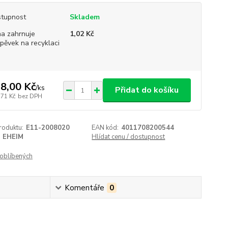
tupnost
Skladem
a zahrnuje
1,02 Kč
spěvek na recyklaci
8,00 Kč
/
ks
Přidat do košíku
,71 Kč
bez DPH
roduktu:
E11-2008020
EAN kód:
4011708200544
EHEIM
Hlídat cenu / dostupnost
oblíbených
Komentáře
0