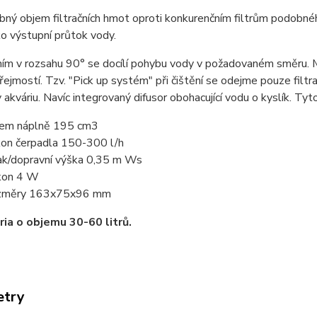
ný objem filtračních hmot oproti konkurenčním filtrům podobnéh
ko výstupní průtok vody.
m v rozsahu 90° se docílí pohybu vody v požadovaném směru. Mož
ejmostí. Tzv. "Pick up systém" při čištění se odejme pouze filtr
 akváriu. Navíc integrovaný difusor obohacující vodu o kyslík. Tyto
em náplně 195 cm3
on čerpadla 150-300 l/h
k/dopravní výška 0,35 m Ws
kon 4 W
změry 163x75x96 mm
ria o objemu 30-60 litrů.
etry