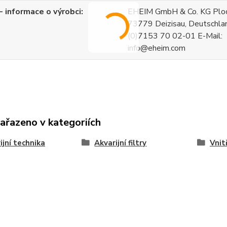
 informace o výrobci
EHEIM GmbH & Co. KG Ploch
73779 Deizisau, Deutschla
(0)7153 70 02-01 E-Mail:
info@eheim.com
zařazeno v kategoriích
ijní technika
Akvarijní filtry
Vnitř