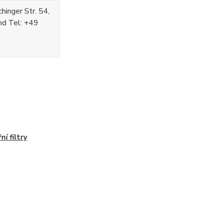
inger Str. 54,
nd Tel: +49
ní filtry