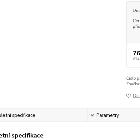
Dos
Cen
pří
76
634
Číslo p
Značka:
Do 
etní specifikace
Parametry
tní specifikace