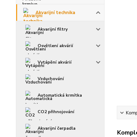
Akvarijní technika
Akvarijní filtry
Osvětlení akvárií
Vytápění akvárií
Vzduchování
Automatická krmítka
CO2 přihnojování
Kompl
Akvarijní čerpadla
Komple