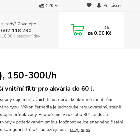
Přihlášení
CZK
 si rady? Zavolejte.
0
ks
 602 118 290
za
0,00 Kč
ž 16:00 v pracovní dny
), 150-300l/h
 vnitřní filtr pro akvária do 60 l.
sobný objem filtračních hmot oproti konkurenčním filtrům
ého typu. Výkon čerpadla je jednoduše regulovatelný, stejně
ýstupní průtok vody. Pootočením v rozsahu 90° se docílí
 vody v požadovaném směru. Možnost velice snadného čištění
to kategorií filtrů už samozřejmost...
celý popis