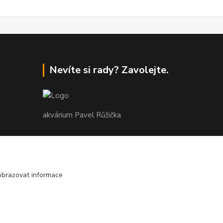
Nevíte si rady? Zavolejte.
akvárium Pavel Růžička
+420 602 118 290
9:00 až 16:00 v pracovní dny
obrazovat informace
info@akvariumruzicka.cz