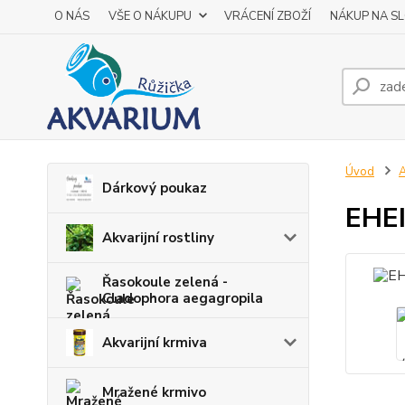
O NÁS
VŠE O NÁKUPU
VRÁCENÍ ZBOŽÍ
NÁKUP NA S
Úvod
A
Dárkový poukaz
EHEI
Akvarijní rostliny
Řasokoule zelená -
Cladophora aegagropila
Akvarijní krmiva
Mražené krmivo