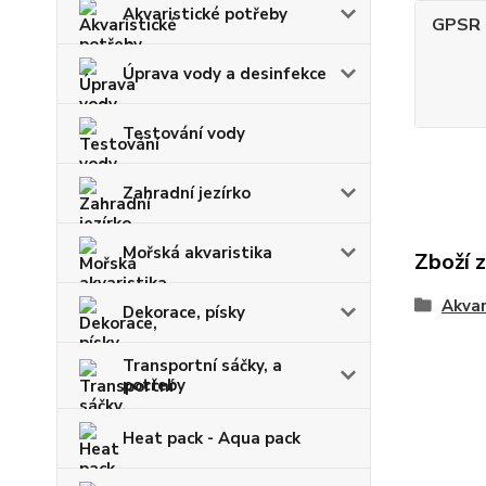
Akvaristické potřeby
GPSR -
Úprava vody a desinfekce
Testování vody
Zahradní jezírko
Mořská akvaristika
Zboží 
Akvar
Dekorace, písky
Transportní sáčky, a
potřeby
Heat pack - Aqua pack