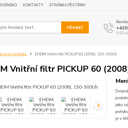
LOVENSKO
KONTAKTY
STRÁNKA PĚSTÍRNY
Nevíte
Hledat
+420
9:00 a
kvarijní technika
EHEIM Vnitřní filtr PICKUP 60 (2008), 150-300l/h
M Vnitřní filtr PICKUP 60 (2008
Menší
Dvojná
podobn
jako v
pohybu
je v té