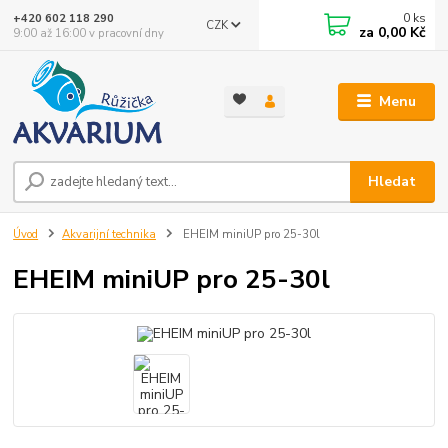
0
ks
+420 602 118 290
CZK
za
0,00 Kč
9:00 až 16:00 v pracovní dny
Menu
Hledat
Úvod
Akvarijní technika
EHEIM miniUP pro 25-30l
EHEIM miniUP pro 25-30l