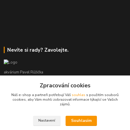
Nevíte si rady? Zavolejte.
akvárium Pavel Růžička
Zpracování cookies
+420 602 118 290
9:00 až 16:00 v pracovní dny
Náš e-shop a partneři potřebují Váš
souhlas
s použitím souborů
cookies, aby Vám mohli zobrazovat informace týkající se Vašich
info@akvariumruzicka.cz
zájmů.
Souhlasím
Nastavení