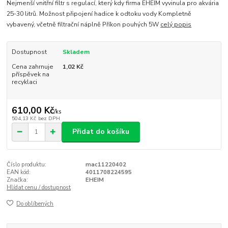
Nejmenší vnitřní filtr s regulací, který kdy firma EHEIM vyvinula pro akvária
25-30 litrů. Možnost připojení hadice k odtoku vody Kompletně
vybavený, včetně filtrační náplně Příkon pouhých 5W
celý popis
Dostupnost
Skladem
Cena zahrnuje
1,02 Kč
příspěvek na
recyklaci
610,00 Kč
/
ks
504,13 Kč
bez DPH
Přidat do košíku
Číslo produktu:
mac11220402
EAN kód:
4011708224595
Značka:
EHEIM
Hlídat cenu / dostupnost
Do oblíbených