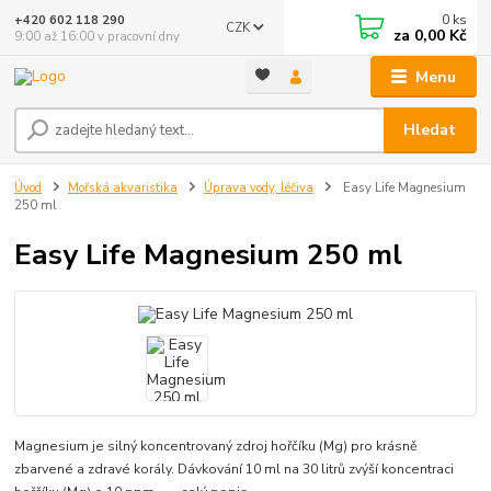
0
ks
+420 602 118 290
CZK
za
0,00 Kč
9:00 až 16:00 v pracovní dny
Menu
Hledat
Úvod
Mořská akvaristika
Úprava vody, léčiva
Easy Life Magnesium
250 ml
Easy Life Magnesium 250 ml
Magnesium je silný koncentrovaný zdroj hořčíku (Mg) pro krásně
zbarvené a zdravé korály. Dávkování 10 ml na 30 litrů zvýší koncentraci