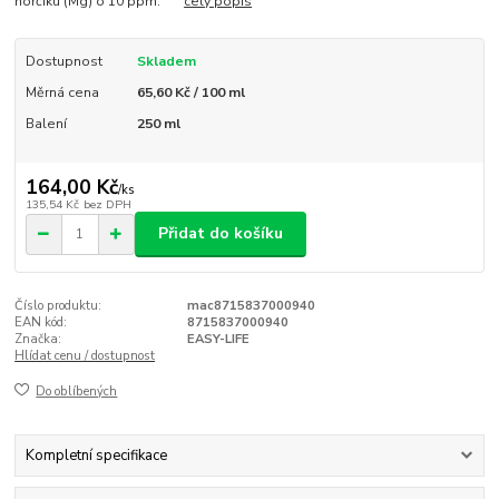
hořčíku (Mg) o 10 ppm.
celý popis
Dostupnost
Skladem
Měrná cena
65,60 Kč / 100 ml
Balení
250 ml
164,00 Kč
/
ks
135,54 Kč
bez DPH
Přidat do košíku
Číslo produktu:
mac8715837000940
EAN kód:
8715837000940
Značka:
EASY-LIFE
Hlídat cenu / dostupnost
Do oblíbených
Kompletní specifikace