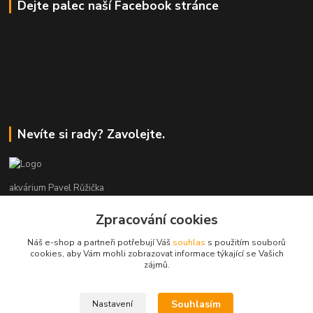
Dejte palec naší Facebook stránce
Nevíte si rady? Zavolejte.
akvárium Pavel Růžička
Zpracování cookies
+420 602 118 290
9:00 až 16:00 v pracovní dny
Náš e-shop a partneři potřebují Váš
souhlas
s použitím souborů
cookies, aby Vám mohli zobrazovat informace týkající se Vašich
info@akvariumruzicka.cz
zájmů.
Souhlasím
Nastavení