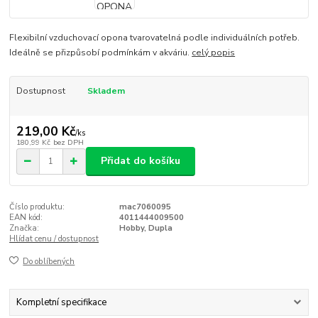
Flexibilní vzduchovací opona tvarovatelná podle individuálních potřeb.
Ideálně se přizpůsobí podmínkám v akváriu.
celý popis
Dostupnost
Skladem
219,00 Kč
/
ks
180,99 Kč
bez DPH
Přidat do košíku
Číslo produktu:
mac7060095
EAN kód:
4011444009500
Značka:
Hobby, Dupla
Hlídat cenu / dostupnost
Do oblíbených
Kompletní specifikace