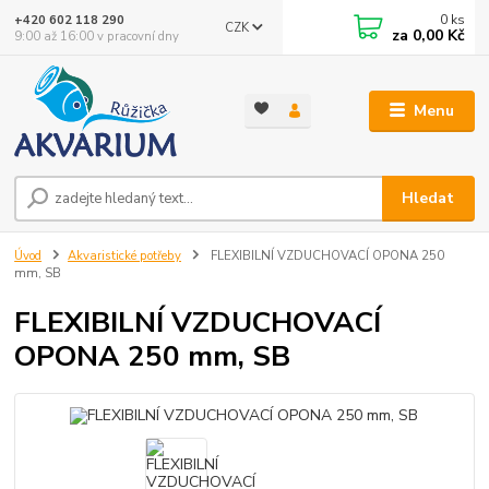
0
ks
+420 602 118 290
CZK
za
0,00 Kč
9:00 až 16:00 v pracovní dny
Menu
Hledat
Úvod
Akvaristické potřeby
FLEXIBILNÍ VZDUCHOVACÍ OPONA 250
mm, SB
FLEXIBILNÍ VZDUCHOVACÍ
OPONA 250 mm, SB