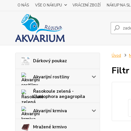
O NÁS
VŠE O NÁKUPU
VRÁCENÍ ZBOŽÍ
NÁKUP NA S
Úvod
M
Dárkový poukaz
Filtr
Akvarijní rostliny
Řasokoule zelená -
Cladophora aegagropila
Akvarijní krmiva
Mražené krmivo