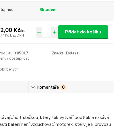
tupnost
Skladem
2,00 Kč
/
ks
Přidat do košíku
,74 Kč
bez DPH
roduktu:
t05017
Značka:
Doležal
cenu / dostupnost
oblíbených
Komentáře
0
lávajícího trubičkou, který tak vytváří podtlak a nasává
částí balení není vzduchovací motorek, který je k provozu