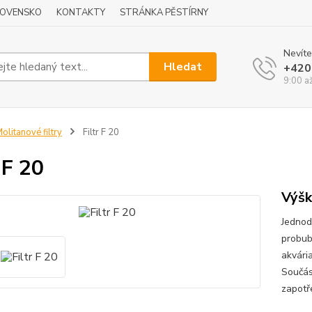
LOVENSKO
KONTAKTY
STRÁNKA PĚSTÍRNY
Nevíte
Hledat
+420
9:00 a
olitanové filtry
Filtr F 20
 F 20
Výšk
Jednod
probubl
akvária
Součást
zapotř