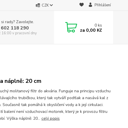
Přihlášení
CZK
 si rady? Zavolejte.
0
ks
 602 118 290
za
0,00 Kč
ž 16:00 v pracovní dny
a náplně: 20 cm
uchý molitanový filtr do akvária. Funguje na principu vzduchu
ávajícího trubičkou, který tak vytváří podtlak a nasává kal z
. Současně tak pomáhá k okysličení vody a k její cirkulaci.
í balení není vzduchovací motorek, který je k provozu filtru
ebí. Výška náplně: 20...
celý popis