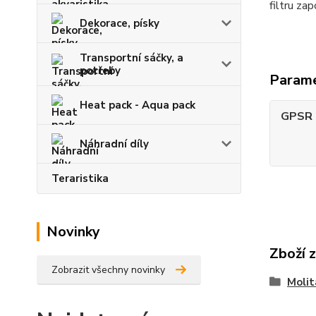
filtru za
Dekorace, písky
Transportní sáčky, a
potřeby
Param
Heat pack - Aqua pack
GPSR -
Náhradní díly
Teraristika
Novinky
Zboží 
Zobrazit všechny novinky
Molit