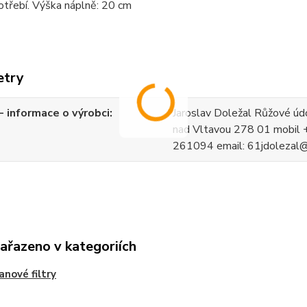
potřebí. Výška náplně: 20 cm
etry
 informace o výrobci
Jaroslav Doležal Růžové úd
nad Vltavou 278 01 mobil
261094 email: 61jdolezal
zařazeno v kategoriích
anové filtry