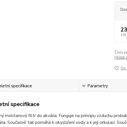
Dos
23
191
Číslo p
Hlídat 
Do 
etní specifikace
Parametry
tní specifikace
ý molitanový filtr do akvária. Funguje na principu vzduchu probub
ária. Současně tak pomáhá k okysličení vody a k její cirkulaci. Sou