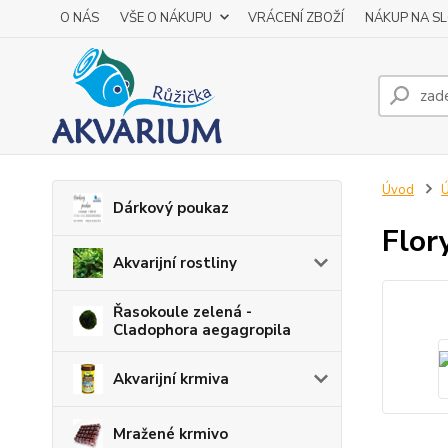
O NÁS
VŠE O NÁKUPU
VRÁCENÍ ZBOŽÍ
NÁKUP NA S
Úvod
Ú
Dárkový poukaz
Flor
Akvarijní rostliny
Řasokoule zelená -
Cladophora aegagropila
Akvarijní krmiva
Mražené krmivo