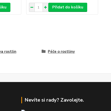
šíku
Přidat do košíku
va rostlin
Péče o rostliny
Nevíte si rady? Zavolejte.