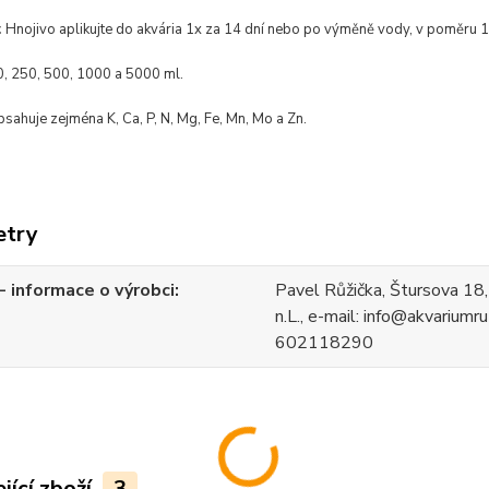
:
Hnojivo aplikujte do akvária 1x za 14 dní nebo po výměně vody, v poměru 10
, 250, 500, 1000 a 5000 ml.
sahuje zejména K, Ca, P, N, Mg, Fe, Mn, Mo a Zn.
etry
 informace o výrobci
Pavel Růžička, Štursova 18
n.L., e-mail: info@akvariumruz
602118290
jící zboží
3