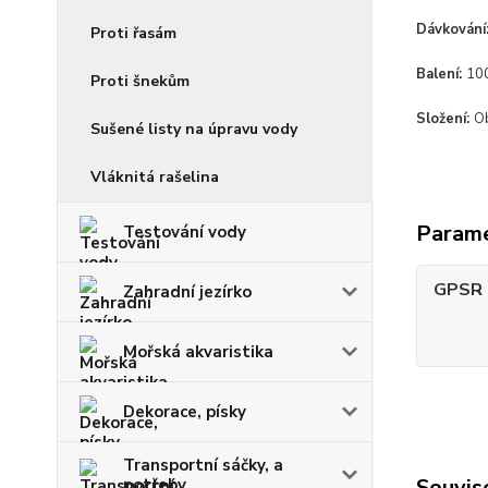
Dávkování
Proti řasám
Balení:
100
Proti šnekům
Složení:
Ob
Sušené listy na úpravu vody
Vláknitá rašelina
Param
Testování vody
GPSR -
Zahradní jezírko
Mořská akvaristika
Dekorace, písky
Transportní sáčky, a
Souvise
potřeby