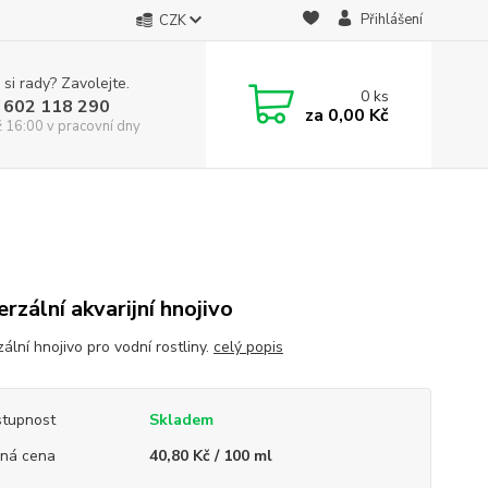
Přihlášení
CZK
 si rady? Zavolejte.
0
ks
 602 118 290
za
0,00 Kč
ž 16:00 v pracovní dny
erzální akvarijní hnojivo
ální hnojivo pro vodní rostliny.
celý popis
tupnost
Skladem
ná cena
40,80 Kč / 100 ml