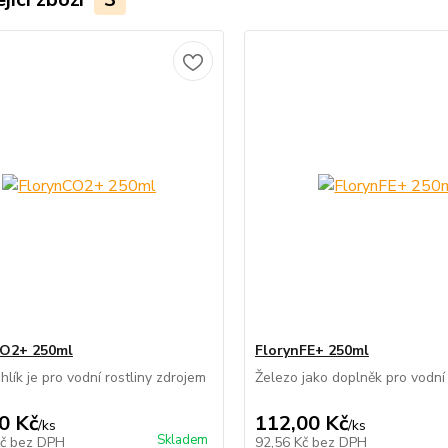
CO2+ 250ml
FlorynFE+ 250ml
hlík je pro vodní rostliny zdrojem
Železo jako doplněk pro vodní 
0 Kč
112,00 Kč
/
ks
/
ks
Skladem
Kč
bez DPH
92,56 Kč
bez DPH