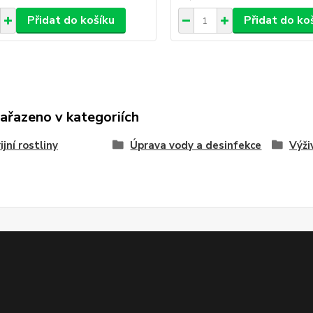
Přidat do košíku
Přidat do ko
zařazeno v kategoriích
ijní rostliny
Úprava vody a desinfekce
Výži