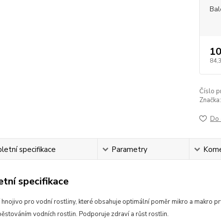
Bal
10
84,
Číslo p
Značka:
Do 
etní specifikace
Parametry
Kome
tní specifikace
 hnojivo pro vodní rostliny, které obsahuje optimální poměr mikro a makro pr
ěstováním vodních rostlin. Podporuje zdraví a růst rostlin.