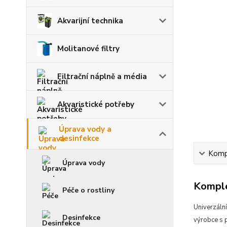
Akvarijní technika
Molitanové filtry
Filtrační náplně a média
Akvaristické potřeby
Úprava vody a
desinfekce
Kompl
Úprava vody
Komple
Péče o rostliny
Univerzální
Desinfekce
výrobce s p