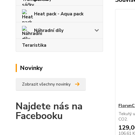
Heat pack - Aqua pack
Náhradní díly
Teraristika
Novinky
Zobrazit všechny novinky
Najdete nás na
Floryn
Facebooku
Tekutý u
CO2.
129,0
106,61 