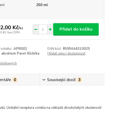
ení
250 ml
2,00 Kč
/
ks
Přidat do košíku
30 Kč
bez DPH
roduktu:
APR002
EAN kód:
8595644310025
akvárium Pavel Růžička
Hlídat cenu / dostupnost
oblíbených
ntáře
0
Související zboží
3
vků. Unikátní receptura vznikla na základě dlouholetých zkušeností