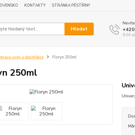
LOVENSKO
KONTAKTY
STRÁNKA PĚSTÍRNY
Nevíte
Hledat
+420
9:00 a
prava vody a desinfekce
Floryn 250ml
yn 250ml
Univ
Univerz
Dos
Měr