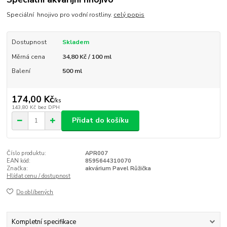
Speciální hnojivo pro vodní rostliny.
celý popis
Dostupnost
Skladem
Měrná cena
34,80 Kč / 100 ml
Balení
500 ml
174,00 Kč
/
ks
143,80 Kč
bez DPH
Přidat do košíku
Číslo produktu:
APR007
EAN kód:
8595644310070
Značka:
akvárium Pavel Růžička
Hlídat cenu / dostupnost
Do oblíbených
Kompletní specifikace