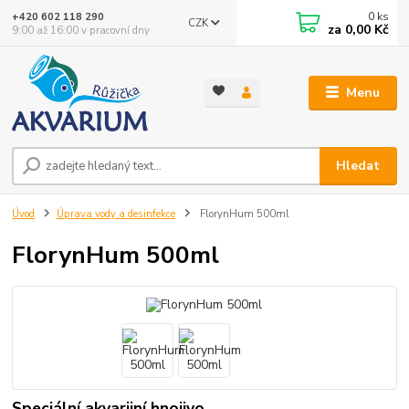
0
ks
+420 602 118 290
CZK
za
0,00 Kč
9:00 až 16:00 v pracovní dny
Menu
Hledat
Úvod
Úprava vody a desinfekce
FlorynHum 500ml
FlorynHum 500ml
Speciální akvarijní hnojivo