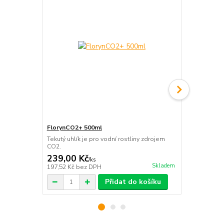
FlorynCO2+ 500ml
Floryn 500m
Tekutý uhlík je pro vodní rostliny zdrojem
Univerzální h
CO2.
239,00 Kč
158,00 K
/
ks
Skladem
197,52 Kč
bez DPH
130,58 Kč
be
Přidat do košíku