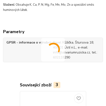
Složení:
Obsahuje K, Ca, P, N, Mg, Fe, Mn, Mo, Zn a speciální směs
huminových látek.
Parametry
GPSR - informace o výrobci
Pavel Růžička, Štursova 18,
400 01 Ústí n.L., e-mail:
info@akvariumruzicka.cz, tel.:
602118290
Související zboží
3