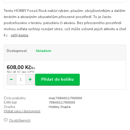
Tento HOBBY Fossil Rock nabízí rybám, plazům, obojživelníkům a dalším
teráriím a akvarijním obyvatelům přirozené prostředí. To je často
podceňováno v teráriu, paludáriu či akváriu. Bez přirozeného prostředí
mohou zvířata rychleji rozvíjet stres, což může ovlivnit jejich aktivitu a chuť
k j...
celý popis
Dostupnost
Skladem
608,00 Kč
/
ks
502,48 Kč
bez DPH
Přidat do košíku
Číslo produktu:
mac7064011700000
EAN kód:
7064011700000
Značka:
Hobby, Dupla
Hlídat cenu / dostupnost
Do oblíbených