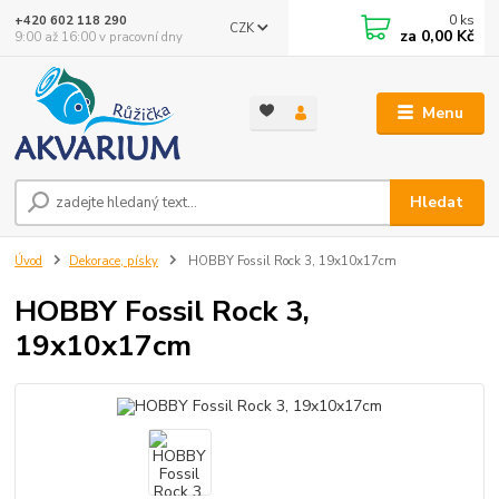
0
ks
+420 602 118 290
CZK
za
0,00 Kč
9:00 až 16:00 v pracovní dny
Menu
Hledat
Úvod
Dekorace, písky
HOBBY Fossil Rock 3, 19x10x17cm
HOBBY Fossil Rock 3,
19x10x17cm