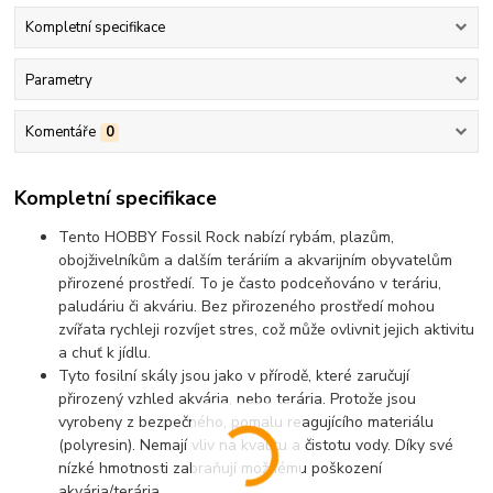
Kompletní specifikace
Parametry
Komentáře
0
Kompletní specifikace
Tento HOBBY Fossil Rock nabízí rybám, plazům,
obojživelníkům a dalším teráriím a akvarijním obyvatelům
přirozené prostředí. To je často podceňováno v teráriu,
paludáriu či akváriu. Bez přirozeného prostředí mohou
zvířata rychleji rozvíjet stres, což může ovlivnit jejich aktivitu
a chuť k jídlu.
Tyto fosilní skály jsou jako v přírodě, které zaručují
přirozený vzhled akvária, nebo terária. Protože jsou
vyrobeny z bezpečného, pomalu reagujícího materiálu
(polyresin). Nemají vliv na kvalitu a čistotu vody. Díky své
nízké hmotnosti zabraňují možnému poškození
akvária/terária.