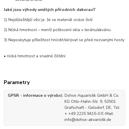
Jaké jsou výhody umělých přírodních dekorací?
1) Nejdůležitější věcí je, že se materiál snáze čistí
2) Nízká hmotnost – menší poškození skla v teráriu/akváriu
3) Neposkytuje příležitost hnízdit/skrývat se před nezvanými hosty
• nízká hmotnost a snadné čištění
Parametry
GPSR - informace o výrobci
Dohse Aquaristik GmbH & Co.
KG Otto-Hahn-Str. 9, 53501
Grafschaft - Gelsdorf, DE, Tel:
+ +49 2225 9415-0 E-Mail:
info@dohse-akvaristik.de