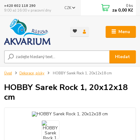
0
ks
+420 602 118 290
CZK
za
0,00 Kč
9:00 až 16:00 v pracovní dny
Menu
Hledat
Úvod
Dekorace, písky
HOBBY Sarek Rock 1, 20x12x18 cm
HOBBY Sarek Rock 1, 20x12x18
cm