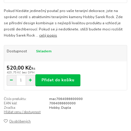
Pokud hledáte jedinečný poutač pro vaše terarijní dekorace, jste na
správné cestě s atraktivními terarijními kameny Hobby Sarek Rock. Zde
se přírodní design kombinuje s nejlepší kvalitou produktu a vzhled je
prostě dechberoucí. Pokud se ji nedotknete, stěží budete moci rozlišit
Hobby Sarek Rock ...
celý popis
Dostupnost
Skladem
520,00 Kč
/
ks
429,75 Kč
bez DPH
Přidat do košíku
Číslo produktu:
mac7064086600000
EAN kód:
7064086600000
Značka:
Hobby, Dupla
Hlídat cenu / dostupnost
Do oblíbených