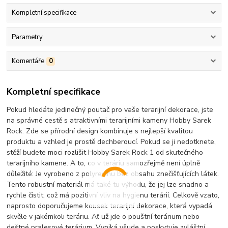
Kompletní specifikace
Parametry
Komentáře
0
Kompletní specifikace
Pokud hledáte jedinečný poutač pro vaše terarijní dekorace, jste
na správné cestě s atraktivními terarijními kameny Hobby Sarek
Rock. Zde se přírodní design kombinuje s nejlepší kvalitou
produktu a vzhled je prostě dechberoucí. Pokud se ji nedotknete,
stěží budete moci rozlišit Hobby Sarek Rock 1 od skutečného
terarijního kamene. A to, co v teráriu samozřejmě není úplně
důležité: Je vyrobeno z polyresinu bez obsahu znečišťujících látek.
Tento robustní materiál má také tu výhodu, že jej lze snadno a
rychle čistit, což má pozitivní vliv na hygienu terárií. Celkově vzato,
naprosto doporučujeme kousek terarijní dekorace, která vypadá
skvěle v jakémkoli teráriu. Ať už jde o pouštní terárium nebo
deštné pralesové terárium. Vyniká všude a poskytuje zvláštní