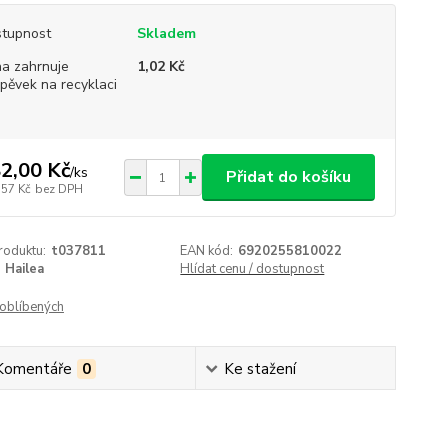
tupnost
Skladem
a zahrnuje
1,02 Kč
spěvek na recyklaci
2,00 Kč
/
ks
Přidat do košíku
,57 Kč
bez DPH
roduktu:
t037811
EAN kód:
6920255810022
Hailea
Hlídat cenu / dostupnost
oblíbených
Komentáře
0
Ke stažení