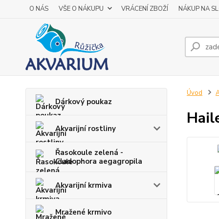
O NÁS
VŠE O NÁKUPU
VRÁCENÍ ZBOŽÍ
NÁKUP NA S
Úvod
A
Dárkový poukaz
Hail
Akvarijní rostliny
Řasokoule zelená -
Cladophora aegagropila
Akvarijní krmiva
Mražené krmivo