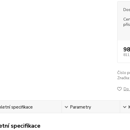
Dos
Cen
pří
98
811
Číslo p
Značka:
Do 
etní specifikace
Parametry
tní specifikace