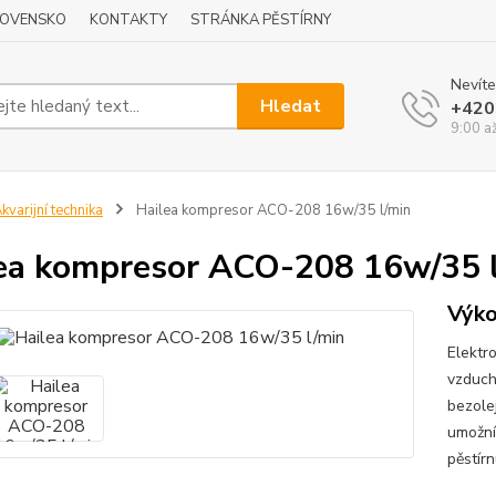
LOVENSKO
KONTAKTY
STRÁNKA PĚSTÍRNY
Nevíte
Hledat
+420
9:00 a
kvarijní technika
Hailea kompresor ACO-208 16w/35 l/min
ea kompresor ACO-208 16w/35 
Výko
Elektr
vzduchu
bezole
umožní
pěstírn