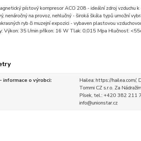
gnetický pístový kompresor ACO 208 - ideální zdroj vzduchu k oky
ý, nenáročný na provoz, nehlučný - široká škála typů umožní vybra
okrasných ryb či muzejní expozici - vybaven plastovou vzducho
y: Výkon: 35 l/min příkon: 16 W Tlak: 0,015 Mpa Hlučnost: <
etry
 informace o výrobci
Hailea: https://hailea.com/,
Tommi CZ s.r.o. Za Nádraž
Písek, tel.: +420 382 211 7
info@unionstar.cz