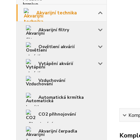
Akvarijní technika
Akvarijní filtry
Osvětlení akvárií
Vytápění akvárií
Vzduchování
Automatická krmítka
CO2 přihnojování
Kompl
Akvarijní čerpadla
Komple