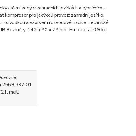
sličení vody v zahradních jezírkách a rybníčcích -
t kompresor pro jakýkoli provoz: zahradní jezírko,
vou rozvodkou a vzorkem rozvodové hadice Technické
55dB Rozměry: 142 x 80 x 78 mm Hmotnost: 0,9 kg
 Dovozce:
ím 2569 397 01
21, mail: