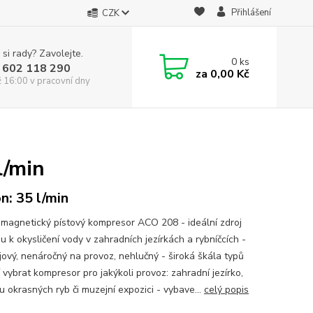
Přihlášení
CZK
 si rady? Zavolejte.
0
ks
 602 118 290
za
0,00 Kč
ž 16:00 v pracovní dny
l/min
n: 35 l/min
omagnetický pístový kompresor ACO 208 - ideální zdroj
 k okysličení vody v zahradních jezírkách a rybníčcích -
jový, nenáročný na provoz, nehlučný - široká škála typů
 vybrat kompresor pro jakýkoli provoz: zahradní jezírko,
u okrasných ryb či muzejní expozici - vybave...
celý popis