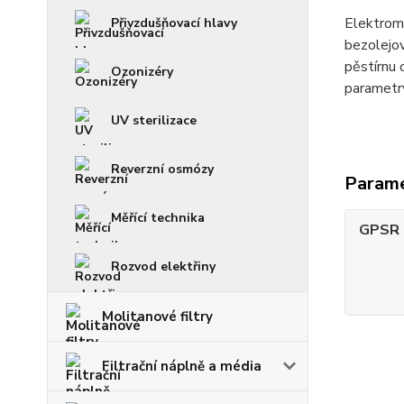
Elektroma
Přivzdušňovací hlavy
bezolejov
pěstírnu 
Ozonizéry
parametr
UV sterilizace
Reverzní osmózy
Param
Měřící technika
GPSR -
Rozvod elektřiny
Molitanové filtry
Filtrační náplně a média