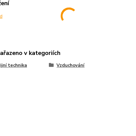
žení
d
zařazeno v kategoriích
ijní technika
Vzduchování