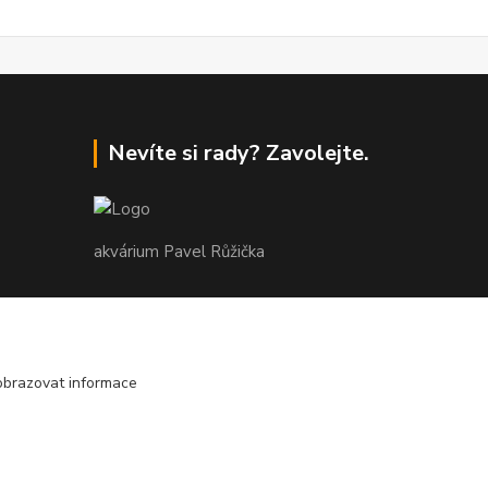
Nevíte si rady? Zavolejte.
akvárium Pavel Růžička
+420 602 118 290
9:00 až 16:00 v pracovní dny
obrazovat informace
info@akvariumruzicka.cz