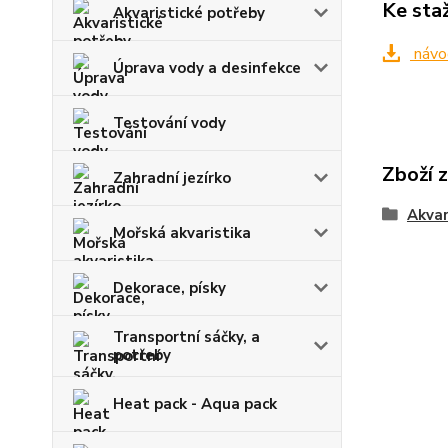
Ke sta
Akvaristické potřeby
návo
Úprava vody a desinfekce
Testování vody
Zboží 
Zahradní jezírko
Akvar
Mořská akvaristika
Dekorace, písky
Transportní sáčky, a
potřeby
Heat pack - Aqua pack