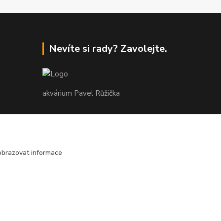
Nevíte si rady? Zavolejte.
akvárium Pavel Růžička
+420 602 118 290
9:00 až 16:00 v pracovní dny
obrazovat informace
info@akvariumruzicka.cz