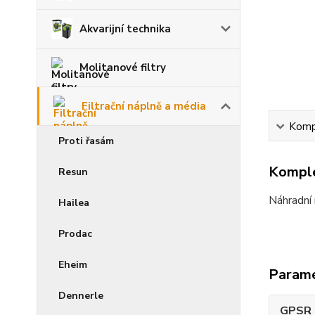
Akvarijní technika
Molitanové filtry
Filtrační náplně a média
Kompl
Proti řasám
Komple
Resun
Náhradní 
Hailea
Prodac
Eheim
Param
Dennerle
GPSR -