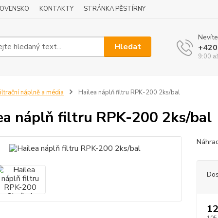
LOVENSKO
KONTAKTY
STRÁNKA PĚSTÍRNY
Nevíte
Hledat
+420
9:00 a
iltrační náplně a média
Hailea náplň filtru RPK-200 2ks/bal
ea náplň filtru RPK-200 2ks/bal
Náhradn
Dos
12
105