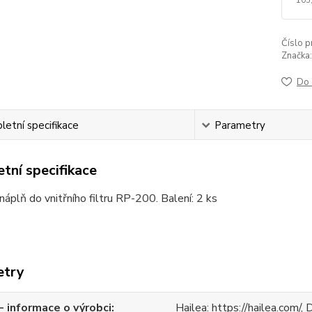
Číslo p
Značka:
Do 
etní specifikace
Parametry
tní specifikace
náplň do vnitřního filtru RP-200. Balení: 2 ks
etry
 informace o výrobci
Hailea: https://hailea.com/,