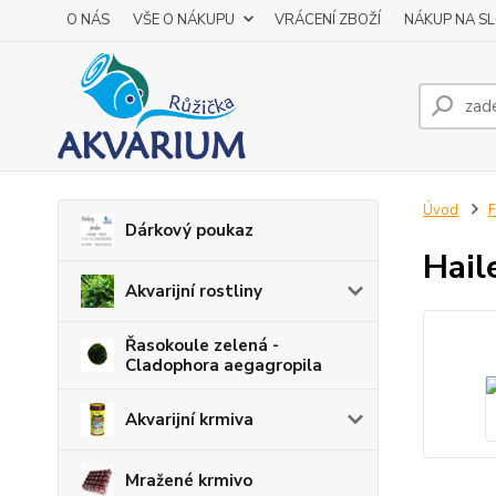
O NÁS
VŠE O NÁKUPU
VRÁCENÍ ZBOŽÍ
NÁKUP NA S
Úvod
F
Dárkový poukaz
Hail
Akvarijní rostliny
Řasokoule zelená -
Cladophora aegagropila
Akvarijní krmiva
Mražené krmivo