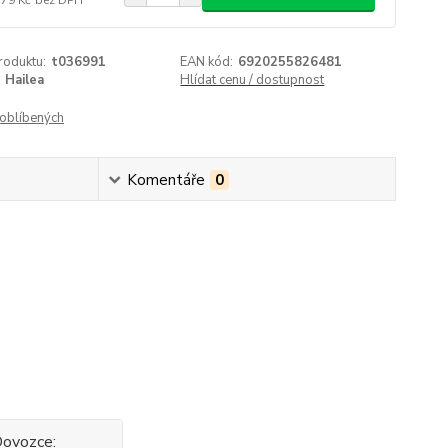
roduktu:
t036991
EAN kód:
6920255826481
Hailea
Hlídat cenu / dostupnost
oblíbených
Komentáře
0
 Dovozce: