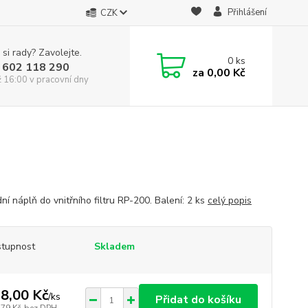
Přihlášení
CZK
 si rady? Zavolejte.
0
ks
 602 118 290
za
0,00 Kč
ž 16:00 v pracovní dny
í náplň do vnitřního filtru RP-200. Balení: 2 ks
celý popis
tupnost
Skladem
8,00 Kč
/
ks
Přidat do košíku
,79 Kč
bez DPH