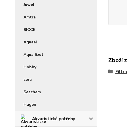
Juwel
Amtra
SICCE
Aquael
Aqua Szut
Zboží 
Hobby
Filtr
sera
Seachem
Hagen
Akvaristické potřeby