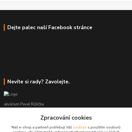
Dejte palec naší Facebook stránce
Nevíte si rady? Zavolejte.
akvárium Pavel Růžička
Zpracování cookies
+420 602 118 290
9:00 až 16:00 v pracovní dny
Náš e-shop a partneři potřebují Váš
souhlas
s použitím souborů