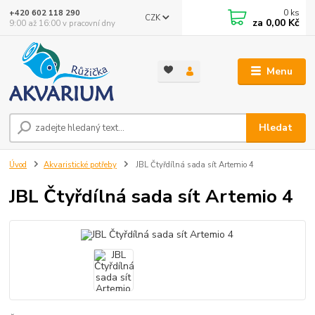
0
ks
+420 602 118 290
CZK
za
0,00 Kč
9:00 až 16:00 v pracovní dny
Menu
Hledat
Úvod
Akvaristické potřeby
JBL Čtyřdílná sada sít Artemio 4
JBL Čtyřdílná sada sít Artemio 4