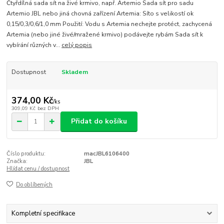
Čtyřdílná sada sít na živé krmivo, např. Artemio Sada sít pro sadu
Artemio JBL nebo jiná chovná zařízení Artemia: Síto s velikostí ok
0,15/0,3/0,6/1,0 mm Použití: Vodu s Artemia nechejte protéct, zachycená
Artemia (nebo jiné živé/mražené krmivo) podávejte rybám Sada sít k
vybírání různých v...
celý popis
Dostupnost
Skladem
374,00 Kč
/
ks
309,09 Kč
bez DPH
Přidat do košíku
Číslo produktu:
macJBL6106400
Značka:
JBL
Hlídat cenu / dostupnost
Do oblíbených
Kompletní specifikace