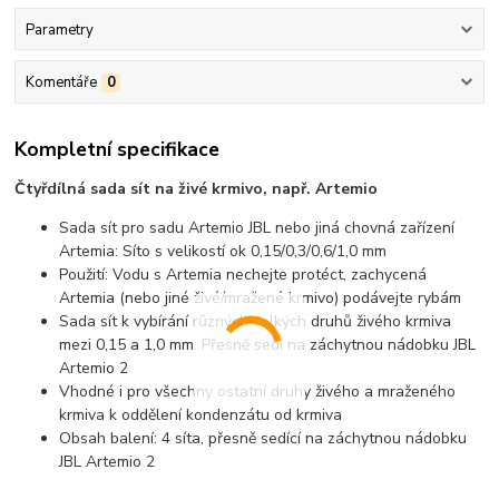
Parametry
Komentáře
0
Kompletní specifikace
Čtyřdílná sada sít na živé krmivo, např. Artemio
Sada sít pro sadu Artemio JBL nebo jiná chovná zařízení
Artemia: Síto s velikostí ok 0,15/0,3/0,6/1,0 mm
Použití: Vodu s Artemia nechejte protéct, zachycená
Artemia (nebo jiné živé/mražené krmivo) podávejte rybám
Sada sít k vybírání různých velkých druhů živého krmiva
mezi 0,15 a 1,0 mm. Přesně sedí na záchytnou nádobku JBL
Artemio 2
Vhodné i pro všechny ostatní druhy živého a mraženého
krmiva k oddělení kondenzátu od krmiva
Obsah balení: 4 síta, přesně sedící na záchytnou nádobku
JBL Artemio 2