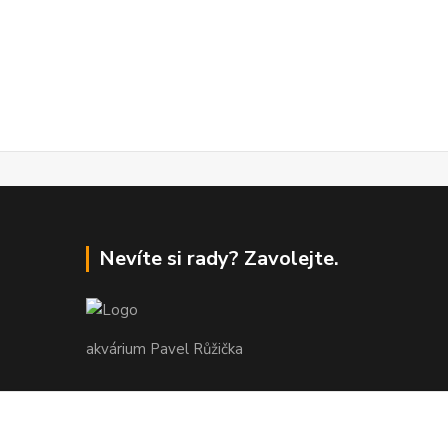
Nevíte si rady? Zavolejte.
akvárium Pavel Růžička
+420 602 118 290
9:00 až 16:00 v pracovní dny