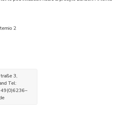
rtemio 2
traße 3,
nd Tel:
+49(0)6236–
.de