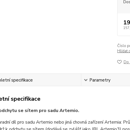
Dos
19
157
Číslo p
Hlídat 
Do 
etní specifikace
Parametry
tní specifikace
odchytu se sítem pro sadu Artemio.
radní díl pro sadu Artemio nebo jiná chovná zařízení Artemia: Pr
rž k odchytu se sítem (dodává se zvlášť jako JBL Artemio3) post