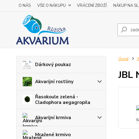
O NÁS
VŠE O NÁKUPU
VRÁCENÍ ZBOŽÍ
NÁKUP NA S
Úvod
A
Dárkový poukaz
JBL 
Akvarijní rostliny
Řasokoule zelená -
Cladophora aegagropila
Akvarijní krmiva
Mražené krmivo