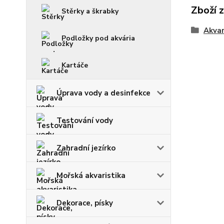
Zboží 
Stěrky a škrabky
Akvar
Podložky pod akvária
Kartáče
Úprava vody a desinfekce
Testování vody
Zahradní jezírko
Mořská akvaristika
Dekorace, písky