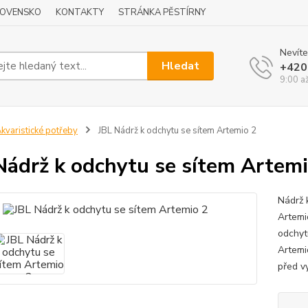
LOVENSKO
KONTAKTY
STRÁNKA PĚSTÍRNY
Nevíte
Hledat
+420
9:00 a
kvaristické potřeby
JBL Nádrž k odchytu se sítem Artemio 2
Nádrž k odchytu se sítem Artemi
Nádrž 
Artemi
odchyt
Artemi
před v