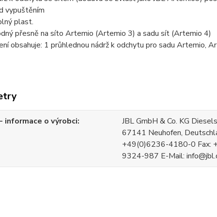
d vypuštěním
lný plast.
dný přesně na síto Artemio (Artemio 3) a sadu sít (Artemio 4)
ení obsahuje: 1 průhlednou nádrž k odchytu pro sadu Artemio, A
etry
 informace o výrobci
JBL GmbH & Co. KG Diesels
67141 Neuhofen, Deutschla
+49(0)6236-4180-0 Fax: 
9324-987 E-Mail: info@jbl