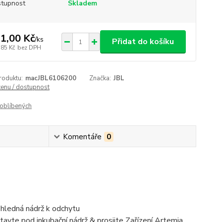
tupnost
Skladem
1,00 Kč
/
ks
Přidat do košíku
,85 Kč
bez DPH
roduktu:
macJBL6106200
Značka:
JBL
cenu / dostupnost
oblíbených
Komentáře
0
ůhledná nádrž k odchytu
avte pod inkubační nádrž & prosijte Zařízení Artemia