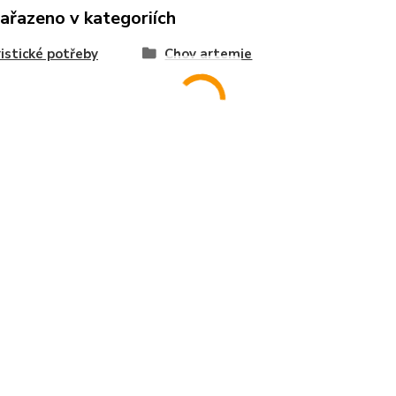
zařazeno v kategoriích
istické potřeby
Chov artemie