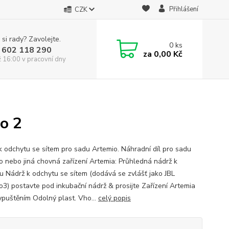
Přihlášení
CZK
 si rady? Zavolejte.
0
ks
 602 118 290
za
0,00 Kč
ž 16:00 v pracovní dny
o 2
k odchytu se sítem pro sadu Artemio. Náhradní díl pro sadu
o nebo jiná chovná zařízení Artemia: Průhledná nádrž k
u Nádrž k odchytu se sítem (dodává se zvlášť jako JBL
o3) postavte pod inkubační nádrž & prosijte Zařízení Artemia
ypuštěním Odolný plast. Vho...
celý popis