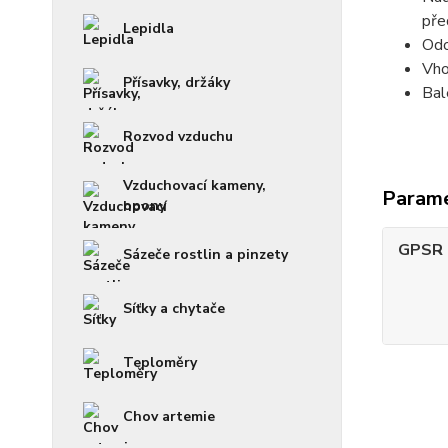
pře
Lepidla
Odo
Vho
Přísavky, držáky
Bal
Rozvod vzduchu
Vzduchovací kameny,
Param
opony
GPSR -
Sázeče rostlin a pinzety
Síťky a chytače
Teploměry
Chov artemie