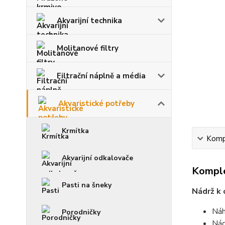
Akvarijní technika
Molitanové filtry
Filtrační náplně a média
Akvaristické potřeby
Krmítka
Kompl
Akvarijní odkalovače
Komple
Pasti na šneky
Nádrž k 
Náh
Porodničky
Nád