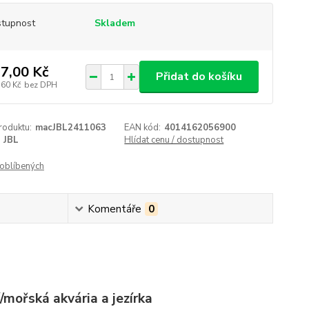
tupnost
Skladem
7,00 Kč
Přidat do košíku
,60 Kč
bez DPH
roduktu:
macJBL2411063
EAN kód:
4014162056900
JBL
Hlídat cenu / dostupnost
oblíbených
Komentáře
0
/mořská akvária a jezírka