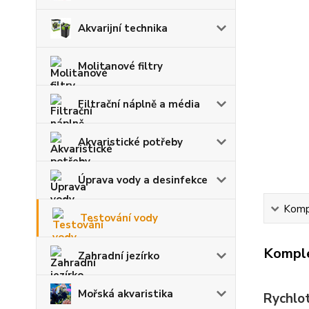
Akvarijní technika
Molitanové filtry
Filtrační náplně a média
Akvaristické potřeby
Úprava vody a desinfekce
Kompl
Testování vody
Komple
Zahradní jezírko
Mořská akvaristika
Rychlot