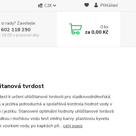
Přihlášení
CZK
 si rady? Zavolejte.
0
ks
 602 118 290
za
0,00 Kč
ž 16:00 v pracovní dny
čitanová tvrdost
test k určení uhličitanové tvrdosti pro sladkovodní/mořská
a a jezírka jednoduchá a spolehlivá kontrola hodnot vody v
 i jezírku. Stanovení optimální hodnoty uhličitanové tvrdosti
adkou i mořskou vodu test změny barvy: plastovou kyvetu
e vzorkem vody, po kapkách při...
celý popis