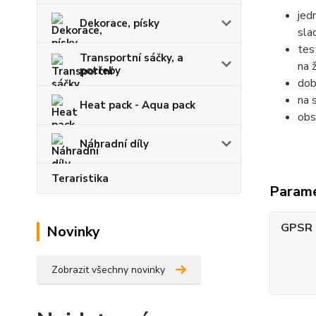
jed
Dekorace, písky
sla
tes
Transportní sáčky, a
na 
potřeby
dob
na 
Heat pack - Aqua pack
obs
Náhradní díly
Teraristika
Param
GPSR -
Novinky
Zobrazit všechny novinky