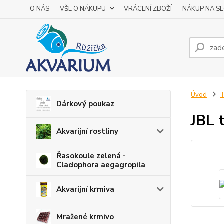
O NÁS
VŠE O NÁKUPU
VRÁCENÍ ZBOŽÍ
NÁKUP NA S
Úvod
T
Dárkový poukaz
JBL 
Akvarijní rostliny
Řasokoule zelená -
Cladophora aegagropila
Akvarijní krmiva
Mražené krmivo