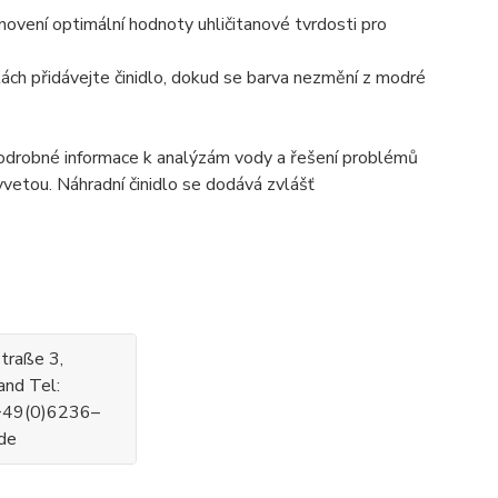
anovení optimální hodnoty uhličitanové tvrdosti pro
ch přidávejte činidlo, dokud se barva nezmění z modré
podrobné informace k analýzám vody a řešení problémů
yvetou. Náhradní činidlo se dodává zvlášť
traße 3,
nd Tel:
+49(0)6236–
.de