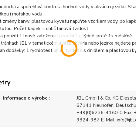
noduchá a spolehlivá kontrola hodnot vody v akváriu i jezírku. St
dkou i mořskou vodu
t změny barvy: plastovou kyvetu naplňte vzorkem vody, po kapká
žlutou. Počet kapek = uhličitanová tvrdost
a použití: U nově založených akvárií 1x týdně, poté 1x měsíčně
stránkách JBL v tematickém světě akvária nebo jezírka najdete 
ah dodávky: 1 rychlotest uhlič. tvrdosti s činidlem a plastovou k
etry
 informace o výrobci
JBL GmbH & Co. KG Diesels
67141 Neuhofen, Deutschla
+49(0)6236-4180-0 Fax: 
9324-987 E-Mail: info@jbl