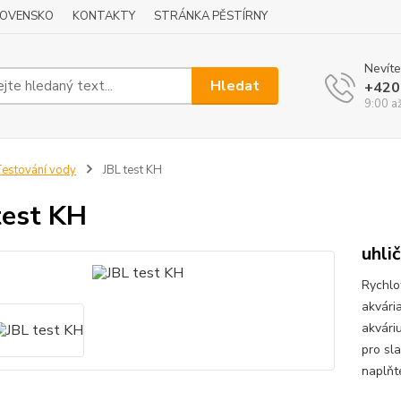
LOVENSKO
KONTAKTY
STRÁNKA PĚSTÍRNY
Nevíte
Hledat
+420
9:00 a
estování vody
JBL test KH
test KH
uhli
Rychlo
akvári
akváriu
pro sl
naplňt