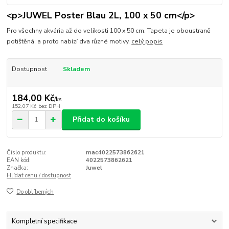
<p>JUWEL Poster Blau 2L, 100 x 50 cm</p>
Pro všechny akvária až do velikosti 100 x 50 cm. Tapeta je oboustraně
potištěná, a proto nabízí dva různé motivy.
celý popis
Dostupnost
Skladem
184,00 Kč
/
ks
152,07 Kč
bez DPH
Přidat do košíku
Číslo produktu:
mac4022573862621
EAN kód:
4022573862621
Značka:
Juwel
Hlídat cenu / dostupnost
Do oblíbených
Kompletní specifikace