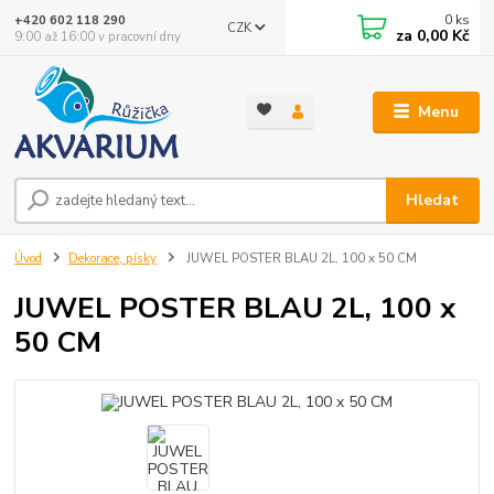
0
ks
+420 602 118 290
CZK
za
0,00 Kč
9:00 až 16:00 v pracovní dny
Menu
Hledat
Úvod
Dekorace, písky
JUWEL POSTER BLAU 2L, 100 x 50 CM
JUWEL POSTER BLAU 2L, 100 x
50 CM