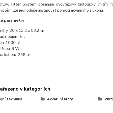
flow Filter System obsahuje dvoufázový biologický vnitřní fil
 systém lze jednoduše instalovat pomocí akvarijního silikonu.
ké parametry
měry: 20 x 13,2 x 53,2 cm
rační objem: 6 l
on: 1000 l/h
třeba: 8 W
ka kabelu: 238 cm
zařazeno v kategoriích
ijní technika
Akvarijní filtry
Vnitř