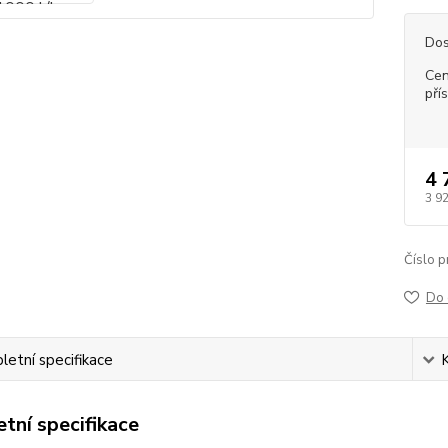
Dos
Cen
pří
4 
3 9
Číslo p
Do 
etní specifikace
tní specifikace