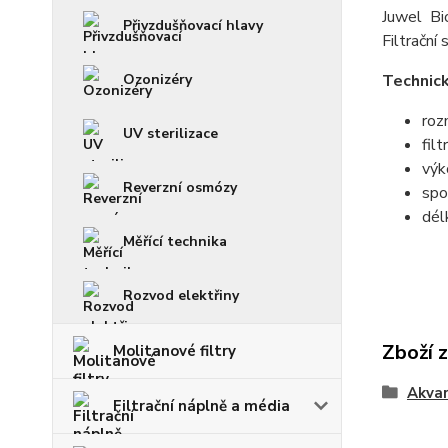
Juwel Bio
Přivzdušňovací hlavy
Filtrační
Ozonizéry
Technic
roz
UV sterilizace
filt
výk
Reverzní osmózy
spo
dél
Měřící technika
Rozvod elektřiny
Zboží 
Molitanové filtry
Akvar
Filtrační náplně a média