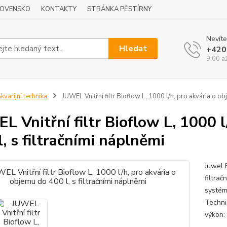
LOVENSKO
KONTAKTY
STRÁNKA PĚSTÍRNY
Nevíte
Hledat
+420
9:00 a
kvarijní technika
JUWEL Vnitřní filtr Bioflow L, 1000 l/h, pro akvária o ob
L Vnitřní filtr Bioflow L, 1000 l
l, s filtračními náplněmi
Juwel 
filtrač
systém
Technic
výkon: