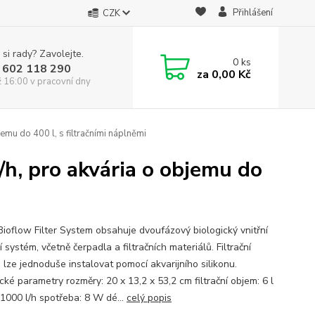
Přihlášení
CZK
 si rady? Zavolejte.
0
ks
 602 118 290
za
0,00 Kč
ž 16:00 v pracovní dny
jemu do 400 l, s filtračními náplněmi
/h, pro akvária o objemu do
Bioflow Filter System obsahuje dvoufázový biologický vnitřní
ní systém, včetně čerpadla a filtračních materiálů. Filtrační
 lze jednoduše instalovat pomocí akvarijního silikonu.
ké parametry rozměry: 20 x 13,2 x 53,2 cm filtrační objem: 6 l
 1000 l/h spotřeba: 8 W dé...
celý popis