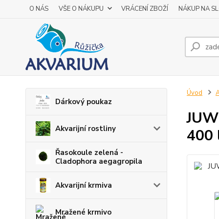
O NÁS
VŠE O NÁKUPU
VRÁCENÍ ZBOŽÍ
NÁKUP NA S
Úvod
A
Dárkový poukaz
JUWE
Akvarijní rostliny
400 
Řasokoule zelená -
Cladophora aegagropila
Akvarijní krmiva
Mražené krmivo