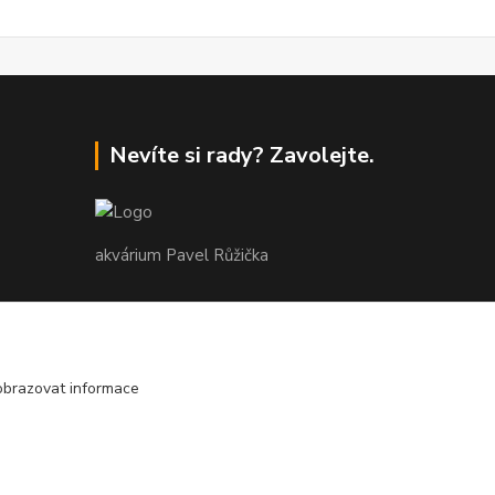
Nevíte si rady? Zavolejte.
akvárium Pavel Růžička
+420 602 118 290
9:00 až 16:00 v pracovní dny
obrazovat informace
info@akvariumruzicka.cz