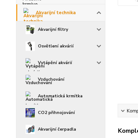
Akvarijní technika
Akvarijní filtry
Osvětlení akvárií
Vytápění akvárií
Vzduchování
Automatická krmítka
Kompl
CO2 přihnojování
Akvarijní čerpadla
Komple