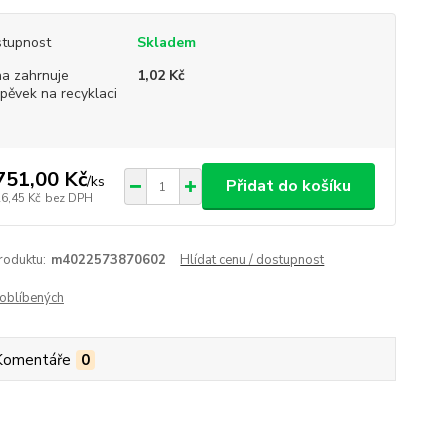
tupnost
Skladem
a zahrnuje
1,02 Kč
spěvek na recyklaci
751,00 Kč
/
ks
Přidat do košíku
26,45 Kč
bez DPH
roduktu:
m4022573870602
Hlídat cenu / dostupnost
oblíbených
Komentáře
0