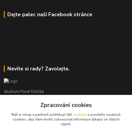
Dejte palec naší Facebook stránce
Nevíte si rady? Zavolejte.
akvárium Pavel Růžička
Zpracování cookies
+420 602 118 290
9:00 až 16:00 v pracovní dny
Náš e-shop a partneři potřebují Váš
souhlas
s použitím souborů
cookies, aby Vám mohli zobrazovat informace týkající se Vašich
info@akvariumruzicka.cz
zájmů.