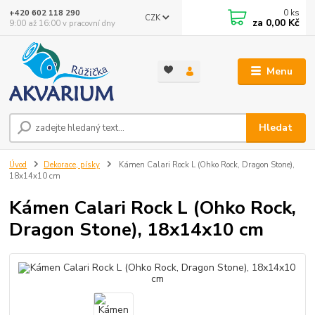
0
ks
+420 602 118 290
CZK
za
0,00 Kč
9:00 až 16:00 v pracovní dny
Menu
Hledat
Úvod
Dekorace, písky
Kámen Calari Rock L (Ohko Rock, Dragon Stone),
18x14x10 cm
Kámen Calari Rock L (Ohko Rock,
Dragon Stone), 18x14x10 cm