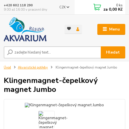
0
ks
+420 602 118 290
CZK
za
0,00 Kč
9:00 až 16:00 v pracovní dny
Menu
Hledat
Úvod
Akvaristické potřeby
Klingenmagnet-čepelkový magnet Jumbo
Klingenmagnet-čepelkový
magnet Jumbo