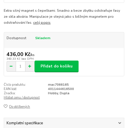
Extra silný magnet s čepelkami. Snadno a beze zbytku odstraňuje řasy
ze skla akvária. Manipulace je stejná jako s běžným magnetem pro
odstraňování řas.
celý popis
Dostupnost
Skladem
436,00 Kč
/
ks
360,33 Kč
bez DPH
Přidat do košíku
Číslo produktu:
mac7066165
EAN kód:
4011444616500
Značka:
Hobby, Dupla
Hlídat cenu / dostupnost
Do oblíbených
Kompletní specifikace