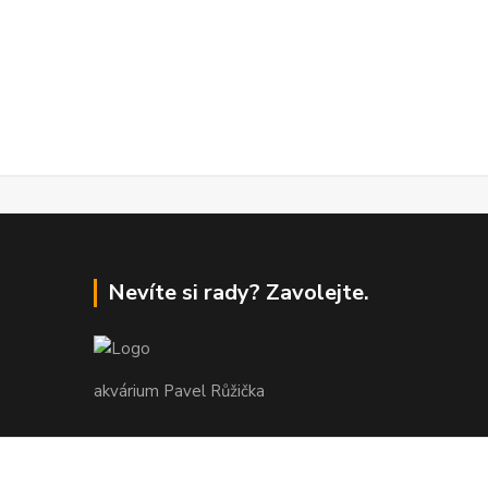
Nevíte si rady? Zavolejte.
akvárium Pavel Růžička
+420 602 118 290
9:00 až 16:00 v pracovní dny