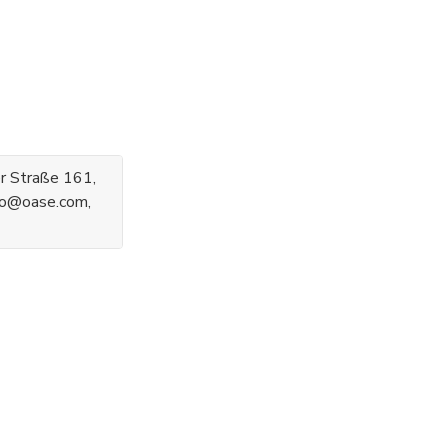
 Straße 161,
nfo@oase.com,