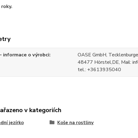
 roky.
etry
 informace o výrobci
OASE GmbH, Tecklenburger
48477 Hörstel,DE, Mail: i
tel.: +3613935040
zařazeno v kategoriích
dní jezírko
Koše na rostliny