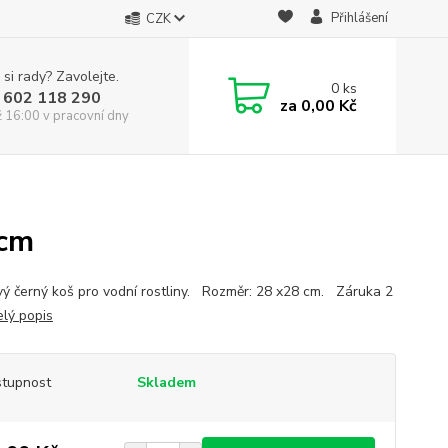
Přihlášení
CZK
 si rady? Zavolejte.
0
ks
 602 118 290
za
0,00 Kč
ž 16:00 v pracovní dny
 cm
vý černý koš pro vodní rostliny. Rozměr: 28 x28 cm. Záruka 2
elý popis
tupnost
Skladem