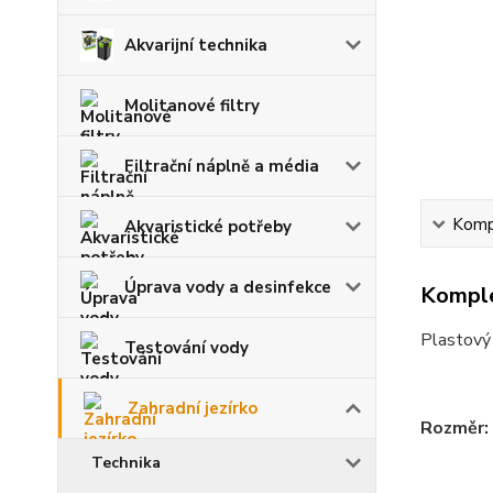
Akvarijní technika
Molitanové filtry
Filtrační náplně a média
Kompl
Akvaristické potřeby
Úprava vody a desinfekce
Komple
Plastový 
Testování vody
Zahradní jezírko
Rozměr:
Technika