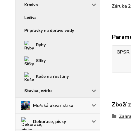
Krmivo
Záruka 2
Léčiva
Přípravky na úpravu vody
Param
Ryby
GPSR -
Síťky
Koše na rostliny
Stavba jezírka
Zboží 
Mořská akvaristika
Zahra
Dekorace, písky