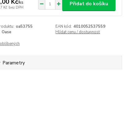
,00 Kč
/
ks
Přidat do košíku
77 Kč
bez DPH
roduktu:
oa53755
EAN kód:
4010052537559
Oase
Hlídat cenu / dostupnost
oblíbených
Parametry