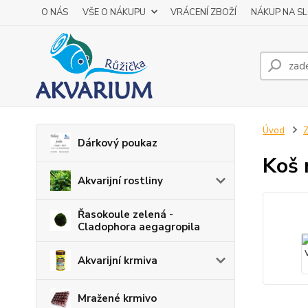
O NÁS
VŠE O NÁKUPU
VRÁCENÍ ZBOŽÍ
NÁKUP NA S
Úvod
Z
Dárkový poukaz
Koš 
Akvarijní rostliny
Řasokoule zelená -
Cladophora aegagropila
Akvarijní krmiva
Mražené krmivo