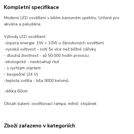
Kompletní specifikace
Moderní LED osvětlení v bílém barevném spektru. Určené pro
akvária a paludária.
Výhody LED osvětlení:
-úspora energie: 1W = 10W u žárovkových osvětlení
-vysoká svítivost - svítí 5x více než běžné zářivky
- dlouhá životnost - až 50.000 hodin provozu
-ekologické - neobsahují rtuť
- s rychlým startem
- bezpečné (24 V)
-teplota světla - bíla 9000 kelvinů
-délka 60cm
Obsah balení: osvětlovací rampa, měnič, stojánek
Zboží zařazeno v kategoriích