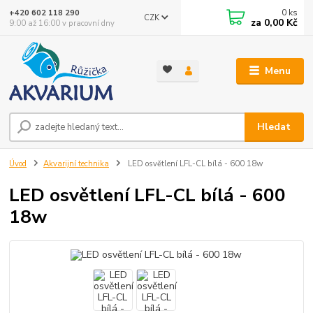
0
ks
+420 602 118 290
CZK
za
0,00 Kč
9:00 až 16:00 v pracovní dny
Menu
Hledat
Úvod
Akvarijní technika
LED osvětlení LFL-CL bílá - 600 18w
LED osvětlení LFL-CL bílá - 600
18w