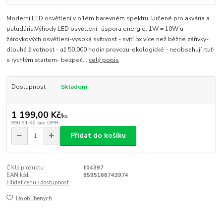
Moderní LED osvětlení v bílém barevném spektru. Určené pro akvária a
paludária.Výhody LED osvětlení:-úspora energie: 1W = 10W u
žárovkových osvětlení-vysoká svítivost - svítí 5x více než běžné zářivky-
dlouhá životnost - až 50.000 hodin provozu-ekologické - neobsahují rtuť-
s rychlým startem- bezpeč...
celý popis
Dostupnost
Skladem
1 199,00 Kč
/
ks
990,91 Kč
bez DPH
Přidat do košíku
Číslo produktu:
t04397
EAN kód:
8595166743974
Hlídat cenu / dostupnost
Do oblíbených