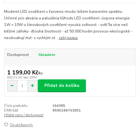
Moderní LED osvětlení v červeno-modo-bílém barevném spektru.
Určené pro akvária a paludária.Výhody LED osvětlení:-úspora energie:
1W = 10W u žárovkových osvětlení-vysoká svítivost - svítí 5x více než
běžné zářivky- dlouhá životnost - až 50.000 hodin provozu-ekologické -
neobsahují rtuť- s rychlým st...
celý popis
Dostupnost
Skladem
1 199,00 Kč
/
ks
990,91 Kč
bez DPH
Přidat do košíku
Číslo produktu:
t04385
EAN kód:
8595166743851
Hlídat cenu / dostupnost
Do oblíbených