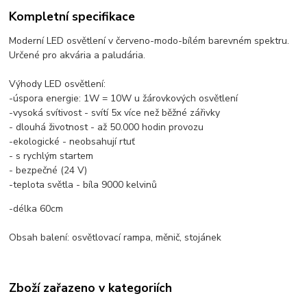
Kompletní specifikace
Moderní LED osvětlení v červeno-modo-bílém barevném spektru.
Určené pro akvária a paludária.
Výhody LED osvětlení:
-úspora energie: 1W = 10W u žárovkových osvětlení
-vysoká svítivost - svítí 5x více než běžné zářivky
- dlouhá životnost - až 50.000 hodin provozu
-ekologické - neobsahují rtuť
- s rychlým startem
- bezpečné (24 V)
-teplota světla - bíla 9000 kelvinů
-délka 60cm
Obsah balení: osvětlovací rampa, měnič, stojánek
Zboží zařazeno v kategoriích