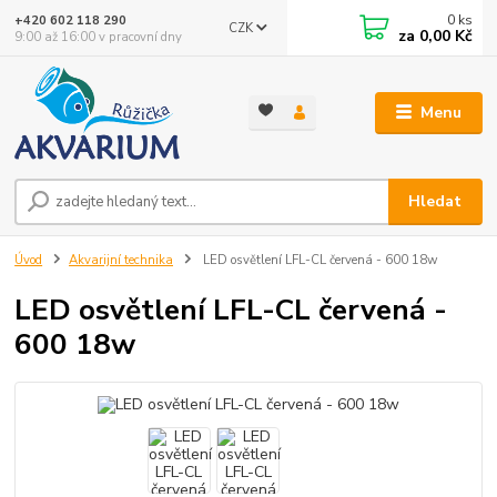
0
ks
+420 602 118 290
CZK
za
0,00 Kč
9:00 až 16:00 v pracovní dny
Menu
Hledat
Úvod
Akvarijní technika
LED osvětlení LFL-CL červená - 600 18w
LED osvětlení LFL-CL červená -
600 18w