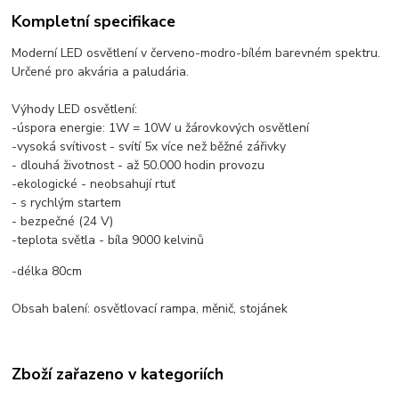
Kompletní specifikace
Moderní LED osvětlení v červeno-modro-bílém barevném spektru.
Určené pro akvária a paludária.
Výhody LED osvětlení:
-úspora energie: 1W = 10W u žárovkových osvětlení
-vysoká svítivost - svítí 5x více než běžné zářivky
- dlouhá životnost - až 50.000 hodin provozu
-ekologické - neobsahují rtuť
- s rychlým startem
- bezpečné (24 V)
-teplota světla - bíla 9000 kelvinů
-délka 80cm
Obsah balení: osvětlovací rampa, měnič, stojánek
Zboží zařazeno v kategoriích