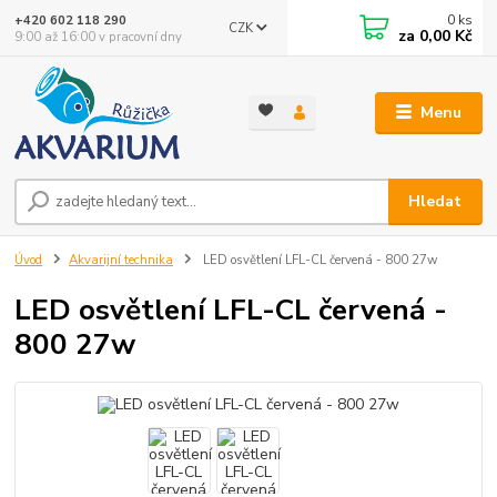
0
ks
+420 602 118 290
CZK
za
0,00 Kč
9:00 až 16:00 v pracovní dny
Menu
Hledat
Úvod
Akvarijní technika
LED osvětlení LFL-CL červená - 800 27w
LED osvětlení LFL-CL červená -
800 27w