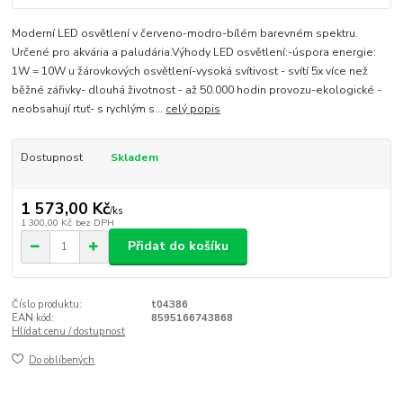
Moderní LED osvětlení v červeno-modro-bílém barevném spektru.
Určené pro akvária a paludária.Výhody LED osvětlení:-úspora energie:
1W = 10W u žárovkových osvětlení-vysoká svítivost - svítí 5x více než
běžné zářivky- dlouhá životnost - až 50.000 hodin provozu-ekologické -
neobsahují rtuť- s rychlým s...
celý popis
Dostupnost
Skladem
1 573,00 Kč
/
ks
1 300,00 Kč
bez DPH
Přidat do košíku
Číslo produktu:
t04386
EAN kód:
8595166743868
Hlídat cenu / dostupnost
Do oblíbených