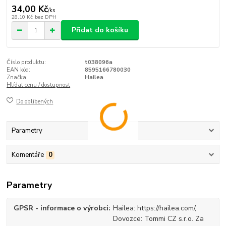
34,00 Kč
/
ks
28,10 Kč
bez DPH
Přidat do košíku
Číslo produktu:
t038096a
EAN kód:
8595166780030
Značka:
Hailea
Hlídat cenu / dostupnost
Do oblíbených
Parametry
Komentáře
0
Parametry
GPSR - informace o výrobci
Hailea: https://hailea.com/,
Dovozce: Tommi CZ s.r.o. Za