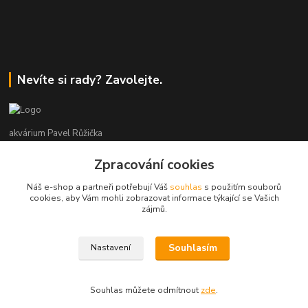
Nevíte si rady? Zavolejte.
akvárium Pavel Růžička
Zpracování cookies
+420 602 118 290
9:00 až 16:00 v pracovní dny
Náš e-shop a partneři potřebují Váš
souhlas
s použitím souborů
cookies, aby Vám mohli zobrazovat informace týkající se Vašich
info@akvariumruzicka.cz
zájmů.
Souhlasím
Nastavení
akvárium Růžička 2011 - 2026
Souhlas můžete odmítnout
zde
.
Vytvořeno na
Eshop-rychle.cz