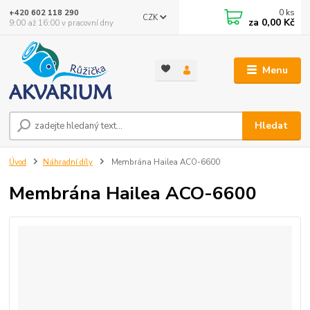
0
ks
+420 602 118 290
CZK
za
0,00 Kč
9:00 až 16:00 v pracovní dny
Menu
Hledat
Úvod
Náhradní díly
Membrána Hailea ACO-6600
Membrána Hailea ACO-6600